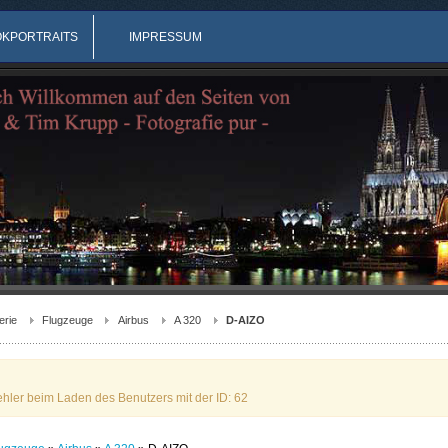
OKPORTRAITS
IMPRESSUM
erie
Flugzeuge
Airbus
A 320
D-AIZO
ehler beim Laden des Benutzers mit der ID: 62