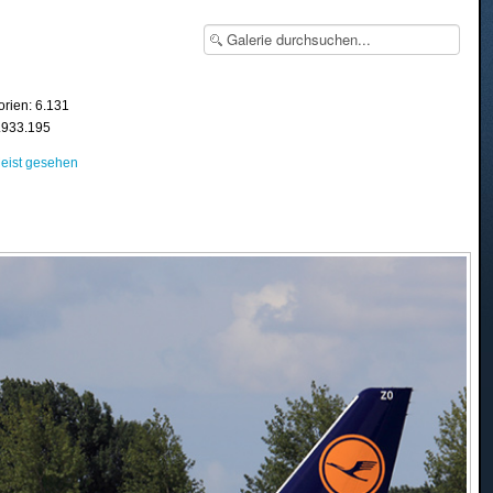
orien: 6.131
8.933.195
eist gesehen