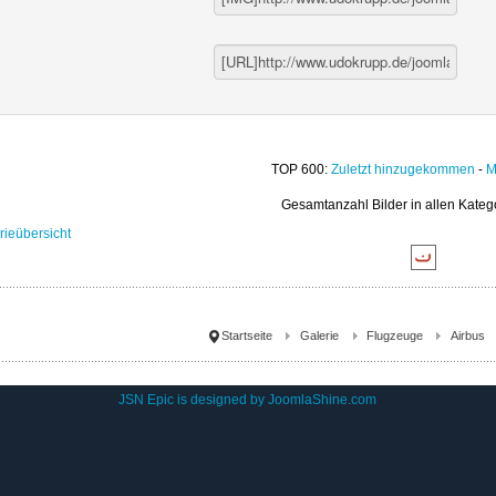
TOP 600:
Zuletzt hinzugekommen
-
M
Gesamtanzahl Bilder in allen Kateg
rieübersicht
Startseite
Galerie
Flugzeuge
Airbus
JSN Epic is designed by
JoomlaShine.com