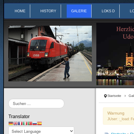
HOME
HISTORY
GALERIE
LOKS D
L
Startseite
Gal
Suchen
...
Warnung
Translator
JUser: :_load: F