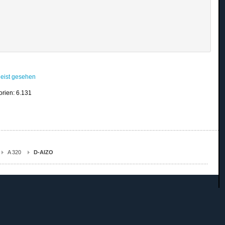
eist gesehen
orien: 6.131
A 320
D-AIZO