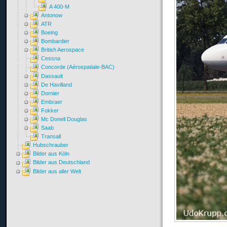
A 400-M
Antonow
ATR
Boeing
Bombardier
British Aerospace
Cessna
Concorde (Aérospatiale-BAC)
Dassault
De Havilland
Dornier
Embraer
Fokker
Mc Donell Douglas
Saab
Transall
Hubschrauber
Bilder aus Köln
Bilder aus Deutschland
Bilder aus aller Welt