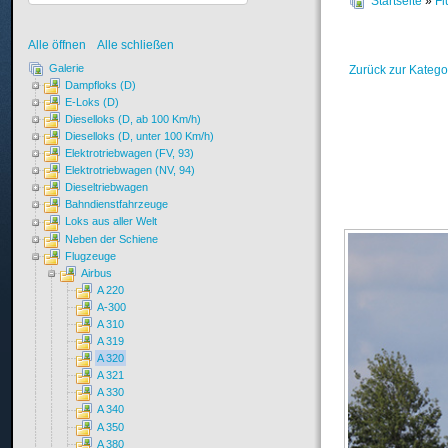
Startseite
»
Fl
Alle öffnen
Alle schließen
Galerie
Zurück zur Katego
Dampfloks (D)
E-Loks (D)
Dieselloks (D, ab 100 Km/h)
Dieselloks (D, unter 100 Km/h)
Elektrotriebwagen (FV, 93)
Elektrotriebwagen (NV, 94)
Dieseltriebwagen
Bahndienstfahrzeuge
Loks aus aller Welt
Neben der Schiene
Flugzeuge
Airbus
A 220
A-300
A 310
A 319
A 320
A 321
A 330
A 340
A 350
A 380