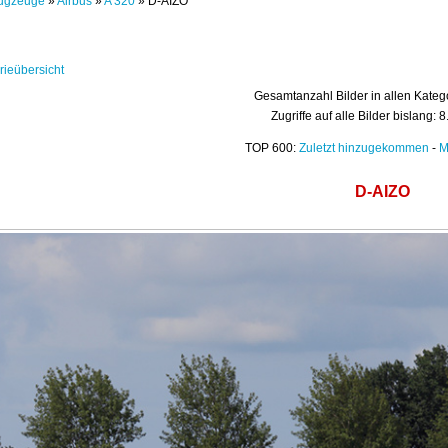
ugzeuge
»
Airbus
»
A 320
» D-AIZO
rieübersicht
Gesamtanzahl Bilder in allen Kateg
Zugriffe auf alle Bilder bislang: 
TOP 600:
Zuletzt hinzugekommen
-
M
D-AIZO