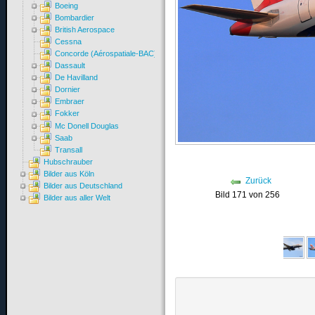
Boeing
Bombardier
British Aerospace
Cessna
Concorde (Aérospatiale-BAC)
Dassault
De Havilland
Dornier
Embraer
Fokker
Mc Donell Douglas
Saab
Transall
Hubschrauber
Bilder aus Köln
Zurück
Bilder aus Deutschland
Bild 171 von 256
Bilder aus aller Welt