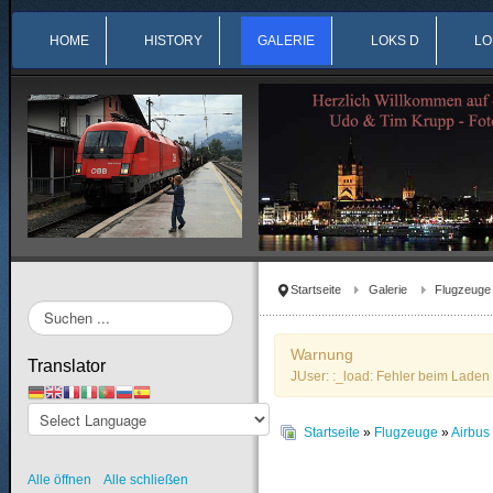
HOME
HISTORY
GALERIE
LOKS D
LO
Startseite
Galerie
Flugzeuge
Suchen
...
Warnung
Translator
JUser: :_load: Fehler beim Laden 
Startseite
»
Flugzeuge
»
Airbu
Alle öffnen
Alle schließen