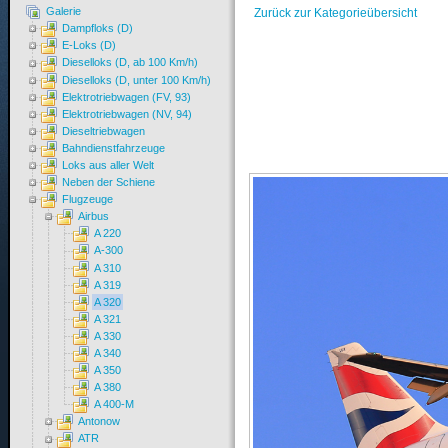
Galerie
Zurück zur Kategorieübersicht
Dampfloks (D)
E-Loks (D)
Dieselloks (D, ab 100 Km/h)
Dieselloks (D, unter 100 Km/h)
Elektrotriebwagen (FV, 93)
Elektrotriebwagen (NV, 94)
Dieseltriebwagen
Bahndienstfahrzeuge
Loks aus aller Welt
Neben der Schiene
Flugzeuge
Airbus
A 220
A-300
A 310
A 319
A 320
A 321
A 330
A 340
A 350
A 380
A 400-M
Antonow
ATR