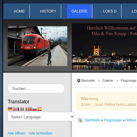
HOME
HISTORY
GALERIE
LOKS D
LO
Startseite
Galerie
Flugzeuge
Suchen
...
Warnung
Translator
JUser: :_load: Fehler beim Laden 
Startseite
»
Flugzeuge
»
Airbu
Alle öffnen
Alle schließen