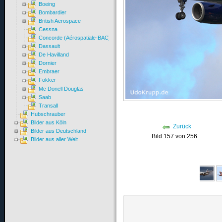
Boeing
Bombardier
British Aerospace
Cessna
Concorde (Aérospatiale-BAC)
Dassault
De Havilland
Dornier
Embraer
Fokker
Mc Donell Douglas
Saab
Transall
Hubschrauber
Bilder aus Köln
Zurück
Bilder aus Deutschland
Bild 157 von 256
Bilder aus aller Welt