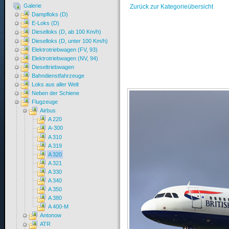
Galerie
Zurück zur Kategorieübersicht
Dampfloks (D)
E-Loks (D)
Dieselloks (D, ab 100 Km/h)
Dieselloks (D, unter 100 Km/h)
Elektrotriebwagen (FV, 93)
Elektrotriebwagen (NV, 94)
Dieseltriebwagen
Bahndienstfahrzeuge
Loks aus aller Welt
Neben der Schiene
Flugzeuge
Airbus
A 220
A-300
A 310
A 319
A 320
A 321
A 330
A 340
A 350
A 380
A 400-M
Antonow
ATR