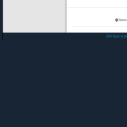
Starts
JSN Epic is 