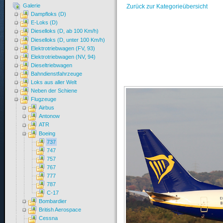
Galerie
Zurück zur Kategorieübersicht
Dampfloks (D)
E-Loks (D)
Dieselloks (D, ab 100 Km/h)
Dieselloks (D, unter 100 Km/h)
Elektrotriebwagen (FV, 93)
Elektrotriebwagen (NV, 94)
Dieseltriebwagen
Bahndienstfahrzeuge
Loks aus aller Welt
Neben der Schiene
Flugzeuge
Airbus
Antonow
ATR
Boeing
737
747
757
767
777
787
C-17
Bombardier
British Aerospace
Cessna