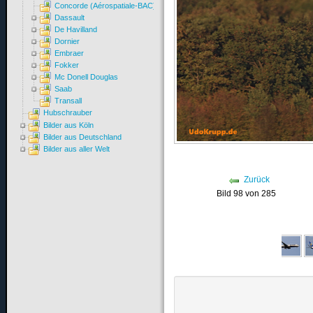
Concorde (Aérospatiale-BAC)
Dassault
De Havilland
Dornier
Embraer
Fokker
Mc Donell Douglas
Saab
Transall
Hubschrauber
Bilder aus Köln
Bilder aus Deutschland
Bilder aus aller Welt
Zurück
Bild 98 von 285