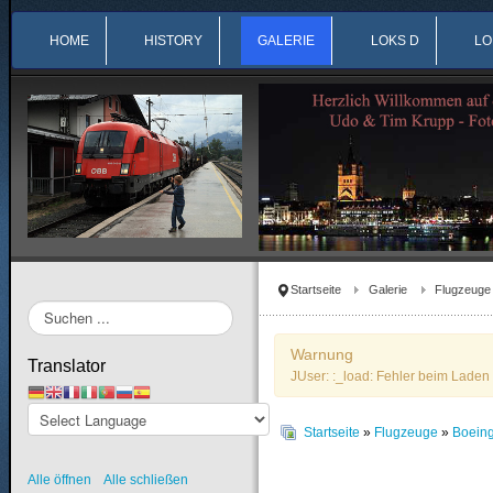
HOME
HISTORY
GALERIE
LOKS D
LO
Startseite
Galerie
Flugzeuge
Suchen
...
Warnung
Translator
JUser: :_load: Fehler beim Laden 
Startseite
»
Flugzeuge
»
Boein
Alle öffnen
Alle schließen