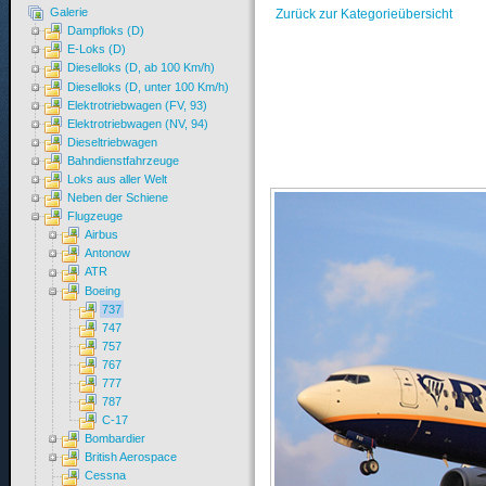
Galerie
Zurück zur Kategorieübersicht
Dampfloks (D)
E-Loks (D)
Dieselloks (D, ab 100 Km/h)
Dieselloks (D, unter 100 Km/h)
Elektrotriebwagen (FV, 93)
Elektrotriebwagen (NV, 94)
Dieseltriebwagen
Bahndienstfahrzeuge
Loks aus aller Welt
Neben der Schiene
Flugzeuge
Airbus
Antonow
ATR
Boeing
737
747
757
767
777
787
C-17
Bombardier
British Aerospace
Cessna