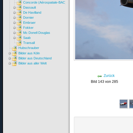
Concorde (Aérospatiale-BAC)
Dassault
De Havilland
Dornier
Embraer
Fokker
Mc Donell Douglas
Saab
Transall
Hubschrauber
Bilder aus Köln
Bilder aus Deutschland
Bilder aus aller Welt
Zurück
Bild 143 von 285