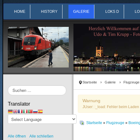
HOME
HISTORY
GALERIE
LOKS D
LO
Startseite
Galerie
Flugzeuge
Suchen
...
Warnung
Translator
JUser: :_load: Fehler beim Laden 
Startseite
»
Flugzeuge
»
Boein
Alle öffnen
Alle schließen