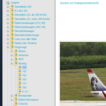
Galerie
Zurück zur Kategorieübersicht
Dampfloks (D)
E-Loks (D)
Dieselloks (D, ab 100 Km/h)
Dieselloks (D, unter 100 Km/h)
Elektrotriebwagen (FV, 93)
Elektrotriebwagen (NV, 94)
Dieseltriebwagen
Bahndienstfahrzeuge
Loks aus aller Welt
Neben der Schiene
Flugzeuge
Airbus
Antonow
ATR
Boeing
737
747
757
767
777
787
C-17
Bombardier
British Aerospace
Cessna