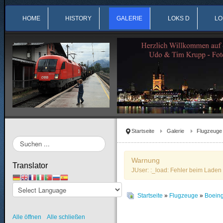
HOME
HISTORY
GALERIE
LOKS D
LO
Startseite
Galerie
Flugzeuge
Suchen
...
Warnung
Translator
JUser: :_load: Fehler beim Laden 
Startseite
»
Flugzeuge
»
Boein
Alle öffnen
Alle schließen