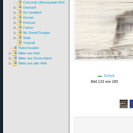
Concorde (Aérospatiale-BAC)
Dassault
De Havilland
Dornier
Embraer
Fokker
Mc Donell Douglas
Saab
Transall
Hubschrauber
Bilder aus Köln
Bilder aus Deutschland
Bilder aus aller Welt
Zurück
Bild 133 von 285