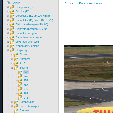
Galerie
Zurück zur Kategorieübersicht
Dampfloks (D)
E-Loks (D)
Dieselloks (D, ab 100 Km/h)
Dieselloks (D, unter 100 Km/h)
Elektrotriebwagen (FV, 93)
Elektrotriebwagen (NV, 94)
Dieseltriebwagen
Bahndienstfahrzeuge
Loks aus aller Welt
Neben der Schiene
Flugzeuge
Airbus
Antonow
ATR
Boeing
737
747
757
767
777
787
C-17
Bombardier
British Aerospace
Cessna