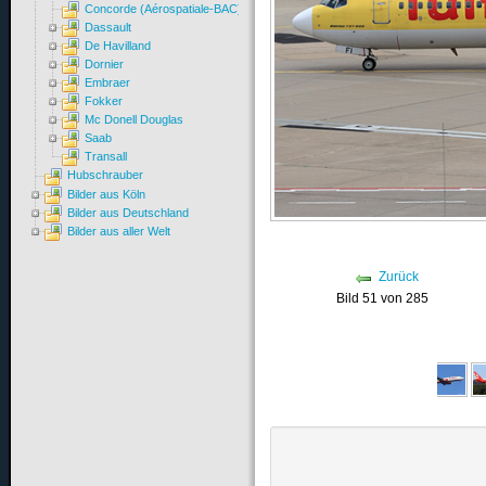
Concorde (Aérospatiale-BAC)
Dassault
De Havilland
Dornier
Embraer
Fokker
Mc Donell Douglas
Saab
Transall
Hubschrauber
Bilder aus Köln
Bilder aus Deutschland
Bilder aus aller Welt
Zurück
Bild 51 von 285