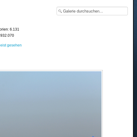
orien: 6.131
8.932.070
eist gesehen