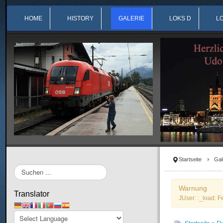
HOME
HISTORY
GALERIE
LOKS D
L
Startseite
Gal
Suchen
...
Warnung
Translator
JUser: :_load: F