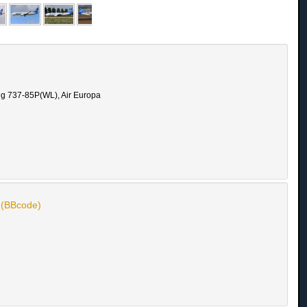
ng 737-85P(WL), Air Europa
n (BBcode)