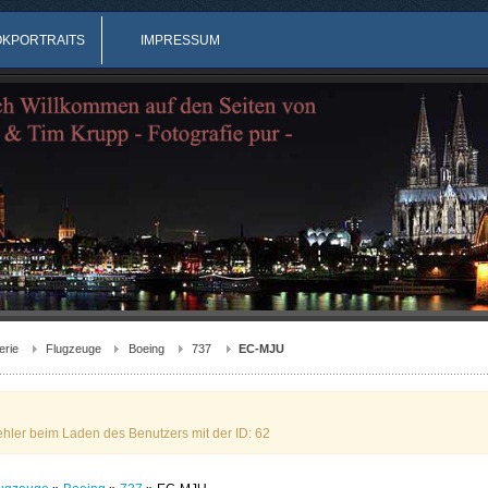
OKPORTRAITS
IMPRESSUM
erie
Flugzeuge
Boeing
737
EC-MJU
ehler beim Laden des Benutzers mit der ID: 62