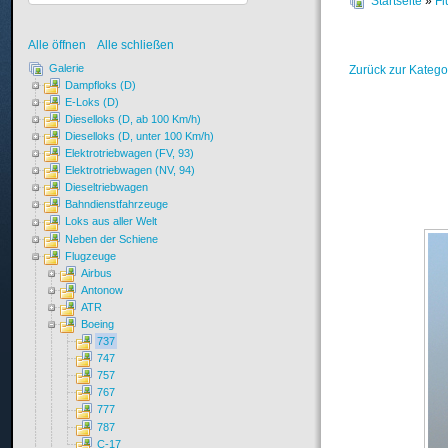
Startseite
»
Fl
Alle öffnen
Alle schließen
Galerie
Zurück zur Katego
Dampfloks (D)
E-Loks (D)
Dieselloks (D, ab 100 Km/h)
Dieselloks (D, unter 100 Km/h)
Elektrotriebwagen (FV, 93)
Elektrotriebwagen (NV, 94)
Dieseltriebwagen
Bahndienstfahrzeuge
Loks aus aller Welt
Neben der Schiene
Flugzeuge
Airbus
Antonow
ATR
Boeing
737
747
757
767
777
787
C-17