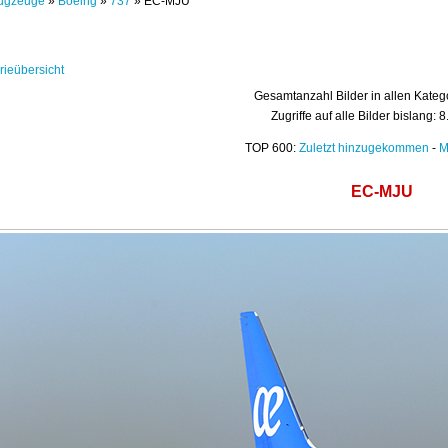
ugzeuge
»
Boeing
»
737
» EC-MJU
rieübersicht
Gesamtanzahl Bilder in allen Kateg
Zugriffe auf alle Bilder bislang: 
TOP 600:
Zuletzt hinzugekommen
-
M
EC-MJU