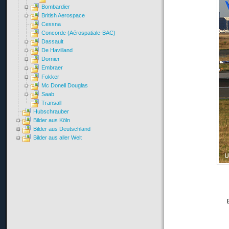
Bombardier
British Aerospace
Cessna
Concorde (Aérospatiale-BAC)
Dassault
De Havilland
Dornier
Embraer
Fokker
Mc Donell Douglas
Saab
Transall
Hubschrauber
Bilder aus Köln
Bilder aus Deutschland
Bilder aus aller Welt