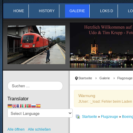
HOME
HISTORY
GALERIE
LOKS D
LO
Startseite
Galerie
Flugzeuge
Suchen
...
Warnung
Translator
JUser: :_load: Fehler beim Laden 
Startseite
»
Flugzeuge
»
Boein
Alle öffnen
Alle schließen