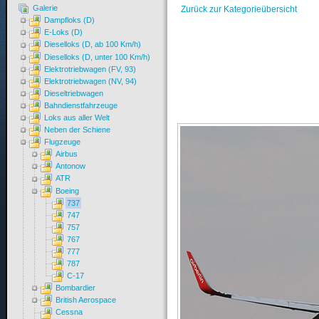
Galerie
Zurück zur Kategorieübersicht
Dampfloks (D)
E-Loks (D)
Dieselloks (D, ab 100 Km/h)
Dieselloks (D, unter 100 Km/h)
Elektrotriebwagen (FV, 93)
Elektrotriebwagen (NV, 94)
Dieseltriebwagen
Bahndienstfahrzeuge
Loks aus aller Welt
Neben der Schiene
Flugzeuge
Airbus
Antonow
ATR
Boeing
737
747
757
767
777
787
C-17
Bombardier
British Aerospace
Cessna