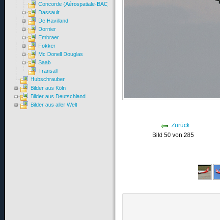
Concorde (Aérospatiale-BAC)
Dassault
De Havilland
Dornier
Embraer
Fokker
Mc Donell Douglas
Saab
Transall
Hubschrauber
Bilder aus Köln
Bilder aus Deutschland
Bilder aus aller Welt
Zurück
Bild 50 von 285