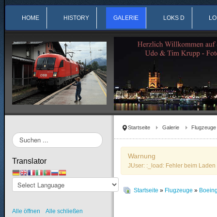
HOME
HISTORY
GALERIE
LOKS D
LO
Startseite
Galerie
Flugzeuge
Suchen
...
Warnung
Translator
JUser: :_load: Fehler beim Laden 
Startseite
»
Flugzeuge
»
Boein
Alle öffnen
Alle schließen