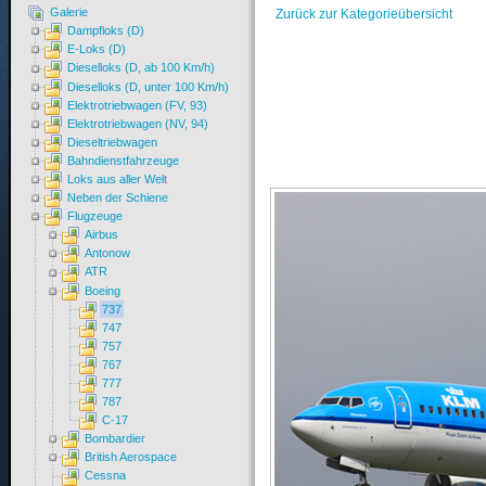
Galerie
Zurück zur Kategorieübersicht
Dampfloks (D)
E-Loks (D)
Dieselloks (D, ab 100 Km/h)
Dieselloks (D, unter 100 Km/h)
Elektrotriebwagen (FV, 93)
Elektrotriebwagen (NV, 94)
Dieseltriebwagen
Bahndienstfahrzeuge
Loks aus aller Welt
Neben der Schiene
Flugzeuge
Airbus
Antonow
ATR
Boeing
737
747
757
767
777
787
C-17
Bombardier
British Aerospace
Cessna