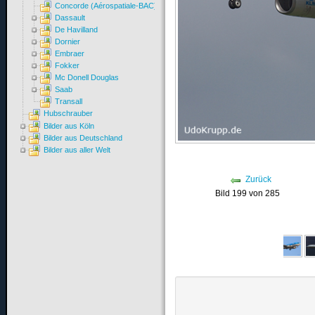
Concorde (Aérospatiale-BAC)
Dassault
De Havilland
Dornier
Embraer
Fokker
Mc Donell Douglas
Saab
Transall
Hubschrauber
Bilder aus Köln
Bilder aus Deutschland
Bilder aus aller Welt
Zurück
Bild 199 von 285