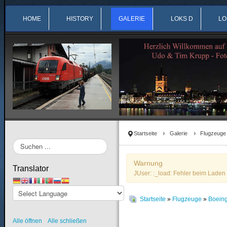
HOME
HISTORY
GALERIE
LOKS D
LO
Startseite
Galerie
Flugzeuge
Suchen
...
Warnung
Translator
JUser: :_load: Fehler beim Laden 
Startseite
»
Flugzeuge
»
Boein
Alle öffnen
Alle schließen