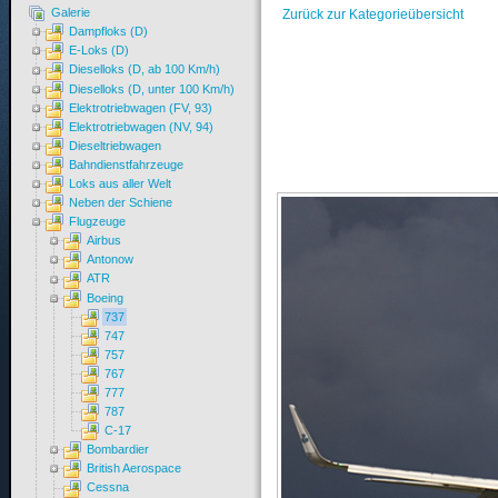
Galerie
Zurück zur Kategorieübersicht
Dampfloks (D)
E-Loks (D)
Dieselloks (D, ab 100 Km/h)
Dieselloks (D, unter 100 Km/h)
Elektrotriebwagen (FV, 93)
Elektrotriebwagen (NV, 94)
Dieseltriebwagen
Bahndienstfahrzeuge
Loks aus aller Welt
Neben der Schiene
Flugzeuge
Airbus
Antonow
ATR
Boeing
737
747
757
767
777
787
C-17
Bombardier
British Aerospace
Cessna