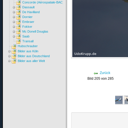
Concorde (Aérospatiale-BAC)
Dassault
De Havilland
Dornier
Embraer
Fokker
Mc Donell Douglas
Saab
Transall
Hubschrauber
Bilder aus Köln
Bilder aus Deutschland
Bilder aus aller Welt
Zurück
Bild 205 von 285