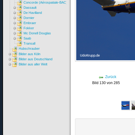
Concorde (Aérospatiale-BAC)
Dassault
De Havilland
Dornier
Embraer
Fokker
Mc Donell Douglas
Saab
Transall
Hubschrauber
Bilder aus Köln
Bilder aus Deutschland
Bilder aus aller Welt
Zurück
Bild 130 von 285