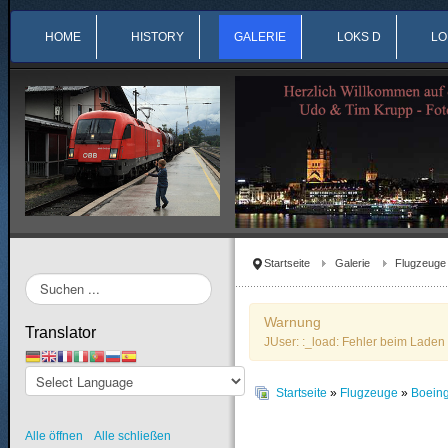
HOME
HISTORY
GALERIE
LOKS D
LO
Startseite
Galerie
Flugzeuge
Suchen
...
Warnung
Translator
JUser: :_load: Fehler beim Laden 
Startseite
»
Flugzeuge
»
Boein
Alle öffnen
Alle schließen