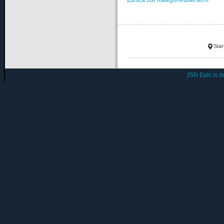
Star
JSN Epic is 