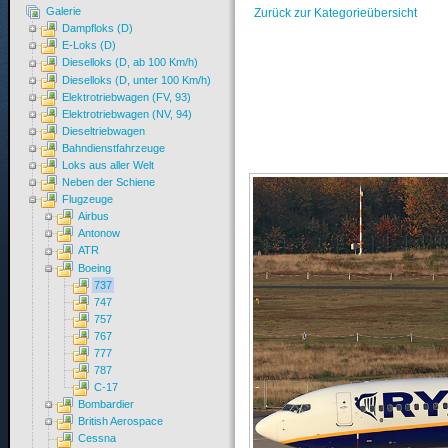
Galerie
Zurück zur Kategorieübersicht
Dampfloks (D)
E-Loks (D)
Dieselloks (D, ab 100 Km/h)
Dieselloks (D, unter 100 Km/h)
Elektrotriebwagen (FV, 93)
Elektrotriebwagen (NV, 94)
Dieseltriebwagen
Bahndienstfahrzeuge
Loks aus aller Welt
Neben der Schiene
Flugzeuge
Airbus
Antonow
ATR
Boeing
737
747
757
767
777
787
C-17
Bombardier
British Aerospace
Cessna