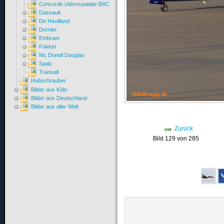
Concorde (Aérospatiale-BAC)
Dassault
De Havilland
Dornier
Embraer
Fokker
Mc Donell Douglas
Saab
Transall
Hubschrauber
Bilder aus Köln
Bilder aus Deutschland
Bilder aus aller Welt
Zurück
Bild 129 von 285