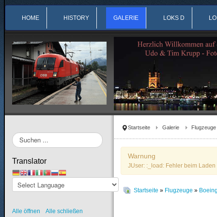
HOME
HISTORY
GALERIE
LOKS D
LO
Startseite
Galerie
Flugzeuge
Suchen
...
Warnung
Translator
JUser: :_load: Fehler beim Laden 
Startseite
»
Flugzeuge
»
Boein
Alle öffnen
Alle schließen