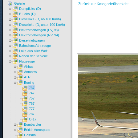
Galerie
Zurück zur Kategorieübersicht
Dampfloks (D)
E-Loks (D)
Dieselloks (D, ab 100 Km/h)
Dieselloks (D, unter 100 Km/h)
Elektrotriebwagen (FV, 93)
Elektrotriebwagen (NV, 94)
Dieseltriebwagen
Bahndienstfahrzeuge
Loks aus aller Welt
Neben der Schiene
Flugzeuge
Airbus
Antonow
ATR
Boeing
737
747
757
767
777
787
C-17
Bombardier
British Aerospace
Cessna