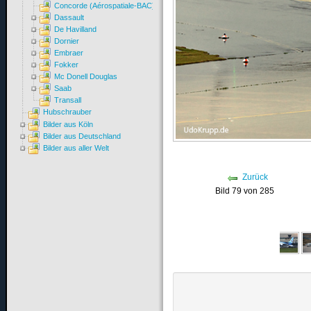
Concorde (Aérospatiale-BAC)
Dassault
De Havilland
Dornier
Embraer
Fokker
Mc Donell Douglas
Saab
Transall
Hubschrauber
Bilder aus Köln
Bilder aus Deutschland
Bilder aus aller Welt
Zurück
Bild 79 von 285