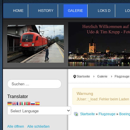
HOME
HISTORY
GALERIE
LOKS D
LO
Startseite
Galerie
Flugzeuge
Suchen
...
Warnung
Translator
JUser: :_load: Fehler beim Laden 
Startseite
»
Flugzeuge
»
Boein
Alle öffnen
Alle schließen