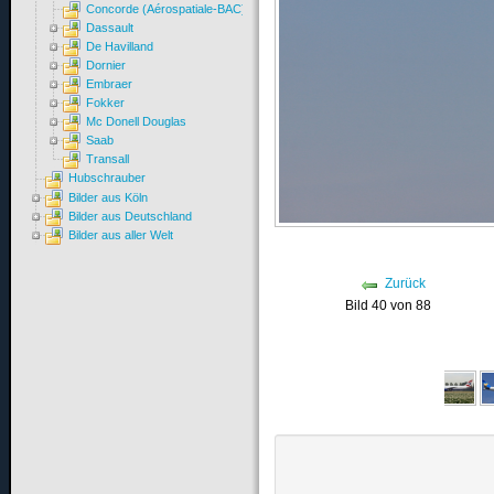
Concorde (Aérospatiale-BAC)
Dassault
De Havilland
Dornier
Embraer
Fokker
Mc Donell Douglas
Saab
Transall
Hubschrauber
Bilder aus Köln
Bilder aus Deutschland
Bilder aus aller Welt
Zurück
Bild 40 von 88