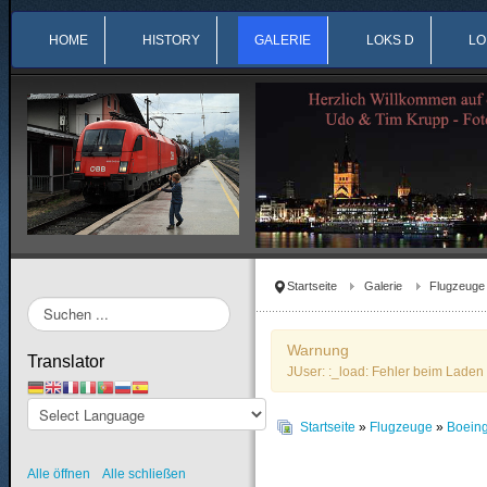
HOME
HISTORY
GALERIE
LOKS D
LO
Startseite
Galerie
Flugzeuge
Suchen
...
Warnung
Translator
JUser: :_load: Fehler beim Laden 
Startseite
»
Flugzeuge
»
Boein
Alle öffnen
Alle schließen