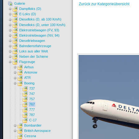
Galerie
Zurück zur Kategorieübersicht
Dampfloks (D)
E-Loks (D)
Dieselloks (D, ab 100 Km/h)
Dieselloks (D, unter 100 Km/h)
Elektrotriebwagen (FV, 93)
Elektrotriebwagen (NV, 94)
Dieseltriebwagen
Bahndienstfahrzeuge
Loks aus aller Welt
Neben der Schiene
Flugzeuge
Airbus
Antonow
ATR
Boeing
737
747
757
767
777
787
C-17
Bombardier
British Aerospace
Cessna