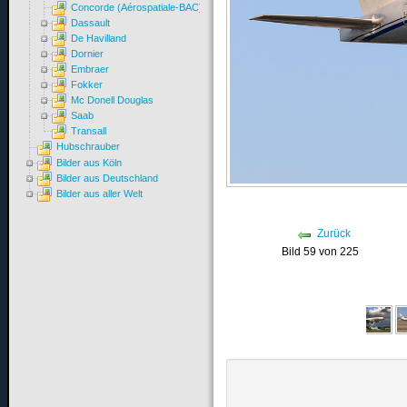
Concorde (Aérospatiale-BAC)
Dassault
De Havilland
Dornier
Embraer
Fokker
Mc Donell Douglas
Saab
Transall
Hubschrauber
Bilder aus Köln
Bilder aus Deutschland
Bilder aus aller Welt
Zurück
Bild 59 von 225