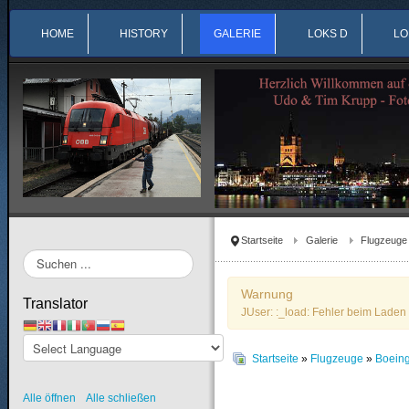
HOME
HISTORY
GALERIE
LOKS D
LO
Startseite
Galerie
Flugzeuge
Suchen
...
Warnung
Translator
JUser: :_load: Fehler beim Laden 
Startseite
»
Flugzeuge
»
Boein
Alle öffnen
Alle schließen