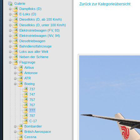
Galerie
Zurück zur Kategorieübersicht
Dampfloks (D)
E-Loks (D)
Dieselloks (D, ab 100 Km/h)
Dieselloks (D, unter 100 Km/h)
Elektrotriebwagen (FV, 93)
Elektrotriebwagen (NV, 94)
Dieseltriebwagen
Bahndienstfahrzeuge
Loks aus aller Welt
Neben der Schiene
Flugzeuge
Airbus
Antonow
ATR
Boeing
737
747
757
767
777
787
C-17
Bombardier
British Aerospace
Cessna