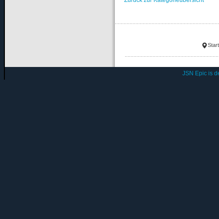
Star
JSN Epic is 