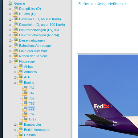
Galerie
Zurück zur Kategorieübersicht
Dampfloks (D)
E-Loks (D)
Dieselloks (D, ab 100 Km/h)
Dieselloks (D, unter 100 Km/h)
Elektrotriebwagen (FV, 93)
Elektrotriebwagen (NV, 94)
Dieseltriebwagen
Bahndienstfahrzeuge
Loks aus aller Welt
Neben der Schiene
Flugzeuge
Airbus
Antonow
ATR
Boeing
737
747
757
767
777
787
C-17
Bombardier
British Aerospace
Cessna