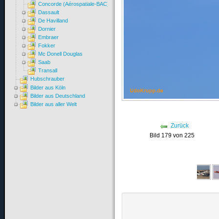
Concorde (Aérospatiale-BAC)
Dassault
De Havilland
Dornier
Embraer
Fokker
Mc Donell Douglas
Saab
Transall
Hubschrauber
Bilder aus Köln
Bilder aus Deutschland
Bilder aus aller Welt
Zurück
Bild 179 von 225