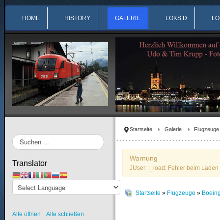
HOME
HISTORY
GALERIE
LOKS D
LO
Startseite
Galerie
Flugzeuge
Suchen
...
Warnung
Translator
JUser: :_load: Fehler beim Laden 
Startseite
»
Flugzeuge
»
Boein
Alle öffnen
Alle schließen