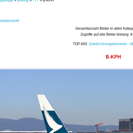
ugzeuge
»
Boeing
»
777
» B-KPH
rieübersicht
Gesamtanzahl Bilder in allen Kateg
Zugriffe auf alle Bilder bislang: 
TOP 600:
Zuletzt hinzugekommen
-
M
B-KPH