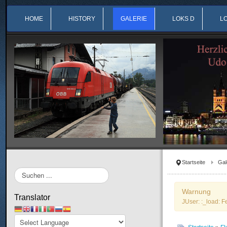
HOME
HISTORY
GALERIE
LOKS D
L
Startseite
Gal
Suchen
...
Warnung
Translator
JUser: :_load: F