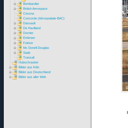
Bombardier
British Aerospace
Cessna
Concorde (Aérospatiale-BAC)
Dassault
De Havilland
Dornier
Embraer
Fokker
Mc Donell Douglas
Saab
Transall
Hubschrauber
Bilder aus Köln
Bilder aus Deutschland
Bilder aus aller Welt