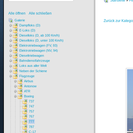
Startseite
»
Fl
Alle öffnen
Alle schließen
Galerie
Zurück zur Katego
Dampfloks (D)
E-Loks (D)
Dieselloks (D, ab 100 Km/h)
Dieselloks (D, unter 100 Km/h)
Elektrotriebwagen (FV, 93)
Elektrotriebwagen (NV, 94)
Dieseltriebwagen
Bahndienstfahrzeuge
Loks aus aller Welt
Neben der Schiene
Flugzeuge
Airbus
Antonow
ATR
Boeing
737
747
757
767
777
787
C-17