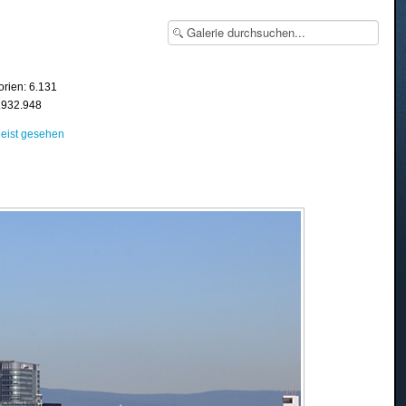
orien: 6.131
8.932.948
eist gesehen