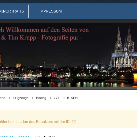
OKPORTRAITS
IMPRESSUM
erie
Flugzeuge
Boeing
777
B-KPH
ehler beim Laden des Benutzers mit der ID: 62