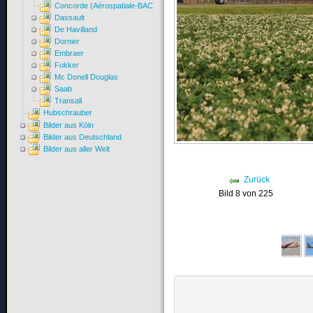
Concorde (Aérospatiale-BAC)
Dassault
De Havilland
Dornier
Embraer
Fokker
Mc Donell Douglas
Saab
Transall
Hubschrauber
Bilder aus Köln
Bilder aus Deutschland
Bilder aus aller Welt
Zurück
Bild 8 von 225