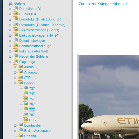
Galerie
Zurück zur Kategorieübersicht
Dampfloks (D)
E-Loks (D)
Dieselloks (D, ab 100 Km/h)
Dieselloks (D, unter 100 Km/h)
Elektrotriebwagen (FV, 93)
Elektrotriebwagen (NV, 94)
Dieseltriebwagen
Bahndienstfahrzeuge
Loks aus aller Welt
Neben der Schiene
Flugzeuge
Airbus
Antonow
ATR
Boeing
737
747
757
767
777
787
C-17
Bombardier
British Aerospace
Cessna