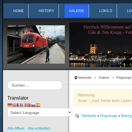
HOME
HISTORY
GALERIE
LOKS D
LO
Startseite
Galerie
Flugzeuge
Suchen
...
Warnung
Translator
JUser: :_load: Fehler beim Laden 
Startseite
»
Flugzeuge
»
Boein
Alle öffnen
Alle schließen