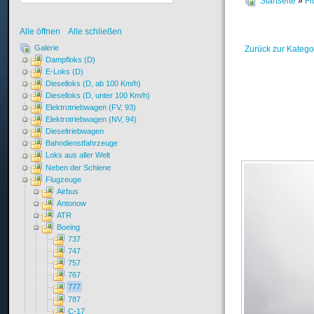
Startseite
»
Fl
Alle öffnen
Alle schließen
Galerie
Zurück zur Katego
Dampfloks (D)
E-Loks (D)
Dieselloks (D, ab 100 Km/h)
Dieselloks (D, unter 100 Km/h)
Elektrotriebwagen (FV, 93)
Elektrotriebwagen (NV, 94)
Dieseltriebwagen
Bahndienstfahrzeuge
Loks aus aller Welt
Neben der Schiene
Flugzeuge
Airbus
Antonow
ATR
Boeing
737
747
757
767
777
787
C-17