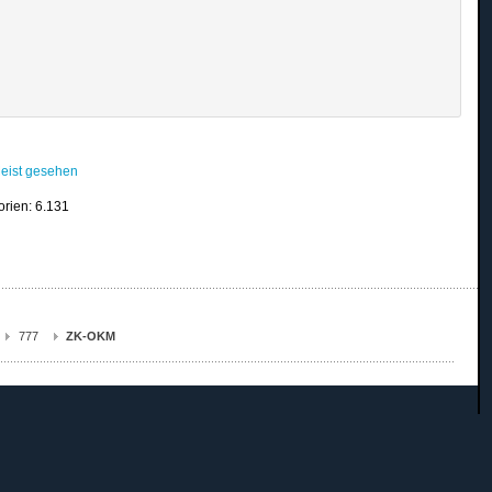
eist gesehen
orien: 6.131
777
ZK-OKM