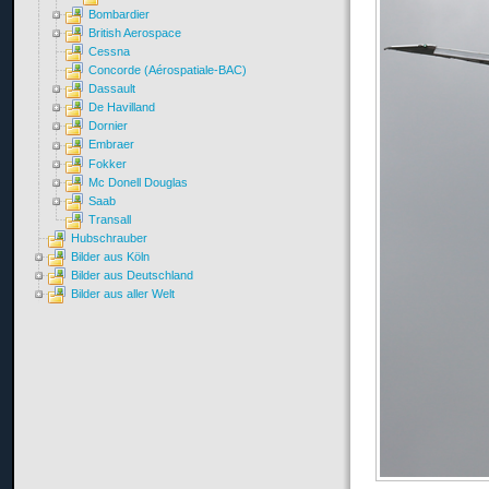
Bombardier
British Aerospace
Cessna
Concorde (Aérospatiale-BAC)
Dassault
De Havilland
Dornier
Embraer
Fokker
Mc Donell Douglas
Saab
Transall
Hubschrauber
Bilder aus Köln
Bilder aus Deutschland
Bilder aus aller Welt