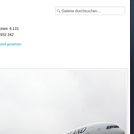
orien: 6.131
8.932.342
eist gesehen