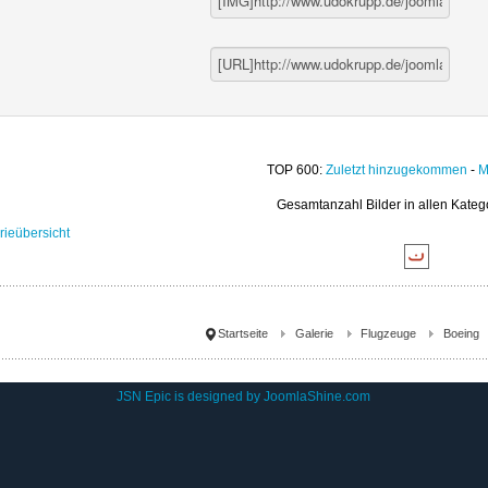
TOP 600:
Zuletzt hinzugekommen
-
M
Gesamtanzahl Bilder in allen Kateg
rieübersicht
Startseite
Galerie
Flugzeuge
Boeing
JSN Epic is designed by
JoomlaShine.com