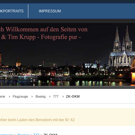
OKPORTRAITS
IMPRESSUM
erie
Flugzeuge
Boeing
777
ZK-OKM
ehler beim Laden des Benutzers mit der ID: 62