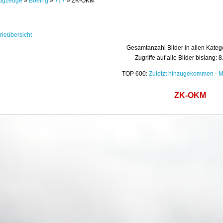
ugzeuge
»
Boeing
»
777
» ZK-OKM
rieübersicht
Gesamtanzahl Bilder in allen Kateg
Zugriffe auf alle Bilder bislang: 
TOP 600:
Zuletzt hinzugekommen
-
M
ZK-OKM