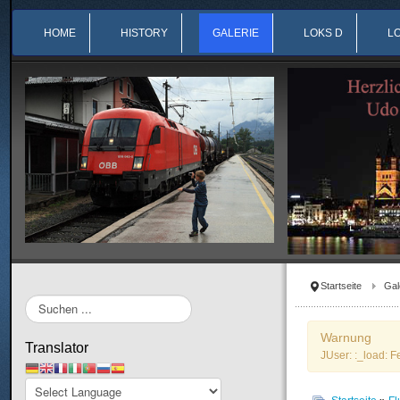
HOME
HISTORY
GALERIE
LOKS D
L
Startseite
Gal
Suchen
...
Warnung
Translator
JUser: :_load: F