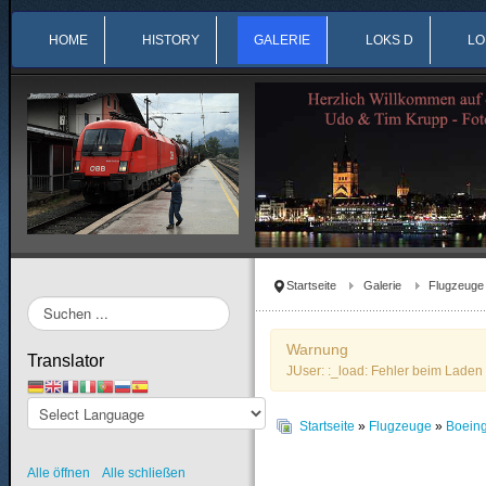
HOME
HISTORY
GALERIE
LOKS D
LO
Startseite
Galerie
Flugzeuge
Suchen
...
Warnung
Translator
JUser: :_load: Fehler beim Laden 
Startseite
»
Flugzeuge
»
Boein
Alle öffnen
Alle schließen