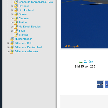
Concorde (Aérospatiale-BAC)
Dassault
De Havilland
Dornier
Embraer
Fokker
Mc Donell Douglas
Saab
Transall
Hubschrauber
Bilder aus Köln
Bilder aus Deutschland
Bilder aus aller Welt
Zurück
Bild 35 von 225