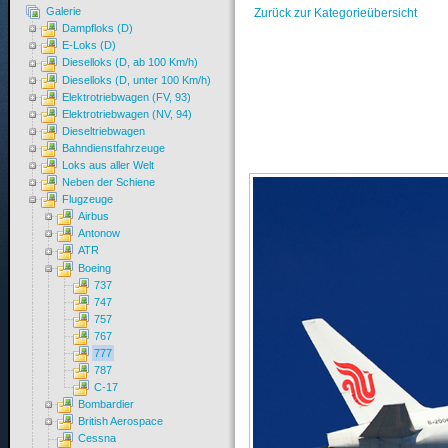
Galerie
Zurück zur Kategorieübersicht
Dampfloks (D)
E-Loks (D)
Dieselloks (D, ab 100 Km/h)
Dieselloks (D, unter 100 Km/h)
Elektrotriebwagen (FV, 93)
Elektrotriebwagen (NV, 94)
Dieseltriebwagen
Bahndienstfahrzeuge
Loks aus aller Welt
Neben der Schiene
Flugzeuge
Airbus
Antonow
ATR
Boeing
737
747
757
767
777
787
C-17
Bombardier
British Aerospace
Cessna