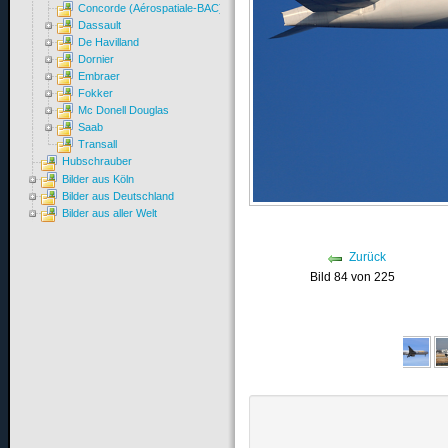
Concorde (Aérospatiale-BAC)
Dassault
De Havilland
Dornier
Embraer
Fokker
Mc Donell Douglas
Saab
Transall
Hubschrauber
Bilder aus Köln
Bilder aus Deutschland
Bilder aus aller Welt
Zurück
Bild 84 von 225