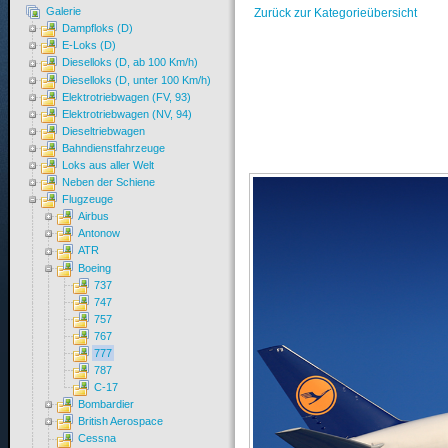
Galerie
Zurück zur Kategorieübersicht
Dampfloks (D)
E-Loks (D)
Dieselloks (D, ab 100 Km/h)
Dieselloks (D, unter 100 Km/h)
Elektrotriebwagen (FV, 93)
Elektrotriebwagen (NV, 94)
Dieseltriebwagen
Bahndienstfahrzeuge
Loks aus aller Welt
Neben der Schiene
Flugzeuge
Airbus
Antonow
ATR
Boeing
737
747
757
767
777
787
C-17
Bombardier
British Aerospace
Cessna