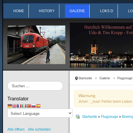
HOME
HISTORY
GALERIE
LOKS D
LO
Startseite
Galerie
Flugzeuge
Suchen
...
Warnung
Translator
JUser: :_load: Fehler beim Laden 
Startseite
»
Flugzeuge
»
Boein
Alle öffnen
Alle schließen