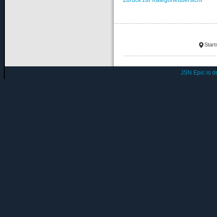
Start
JSN Epic is 