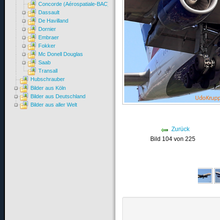
Concorde (Aérospatiale-BAC)
Dassault
De Havilland
Dornier
Embraer
Fokker
Mc Donell Douglas
Saab
Transall
Hubschrauber
Bilder aus Köln
Bilder aus Deutschland
Bilder aus aller Welt
Zurück
Bild 104 von 225