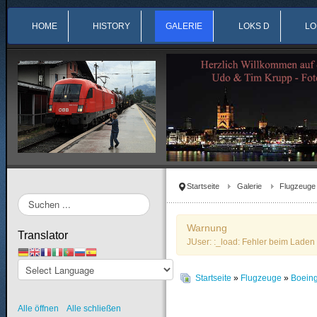
HOME
HISTORY
GALERIE
LOKS D
LO
Startseite
Galerie
Flugzeuge
Suchen
...
Warnung
Translator
JUser: :_load: Fehler beim Laden 
Startseite
»
Flugzeuge
»
Boein
Alle öffnen
Alle schließen