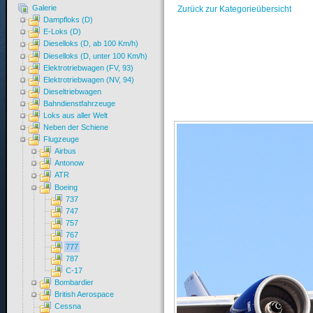
Galerie
Zurück zur Kategorieübersicht
Dampfloks (D)
E-Loks (D)
Dieselloks (D, ab 100 Km/h)
Dieselloks (D, unter 100 Km/h)
Elektrotriebwagen (FV, 93)
Elektrotriebwagen (NV, 94)
Dieseltriebwagen
Bahndienstfahrzeuge
Loks aus aller Welt
Neben der Schiene
Flugzeuge
Airbus
Antonow
ATR
Boeing
737
747
757
767
777
787
C-17
Bombardier
British Aerospace
Cessna