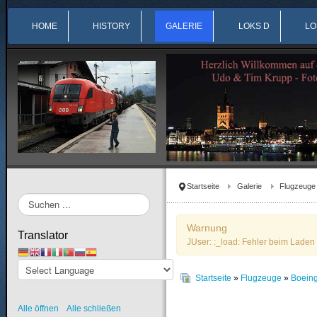
HOME
HISTORY
GALERIE
LOKS D
LO
Startseite
Galerie
Flugzeuge
Suchen
...
Warnung
Translator
JUser: :_load: Fehler beim Laden 
Startseite
»
Flugzeuge
»
Boein
Alle öffnen
Alle schließen