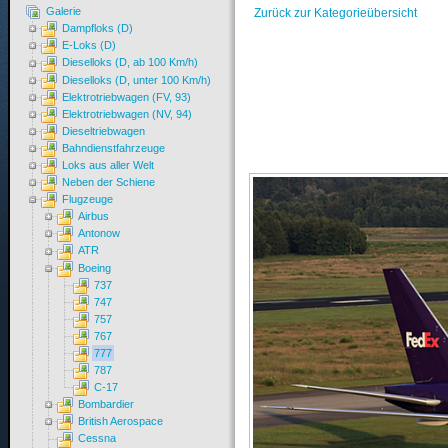
Galerie
Zurück zur Kategorieübersicht
Dampfloks (D)
E-Loks (D)
Dieselloks (D, ab 100 Km/h)
Dieselloks (D, unter 100 Km/h)
Elektrotriebwagen (FV, 93)
Elektrotriebwagen (NV, 94)
Dieseltriebwagen
Bahndienstfahrzeuge
Loks aus aller Welt
Neben der Schiene
Flugzeuge
Airbus
Antonow
ATR
Boeing
737
747
757
767
777
787
C-17
Bombardier
British Aerospace
Cessna