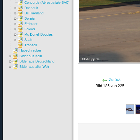
Concorde (Aérospatiale-BAC)
Dassault
De Havilland
Dornier
Embraer
Fokker
Mc Donell Douglas
Saab
Transall
Hubschrauber
Bilder aus Köln
Bilder aus Deutschland
Bilder aus aller Welt
Zurück
Bild 185 von 225