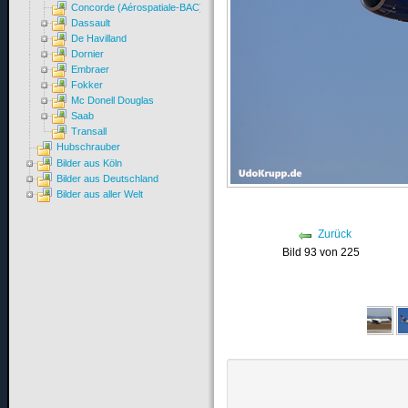
Concorde (Aérospatiale-BAC)
Dassault
De Havilland
Dornier
Embraer
Fokker
Mc Donell Douglas
Saab
Transall
Hubschrauber
Bilder aus Köln
Bilder aus Deutschland
Bilder aus aller Welt
Zurück
Bild 93 von 225