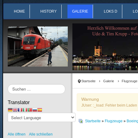
HOME
HISTORY
GALERIE
LOKS D
LO
Startseite
Galerie
Flugzeuge
Suchen
...
Warnung
Translator
JUser: :_load: Fehler beim Laden 
Startseite
»
Flugzeuge
»
Boein
Alle öffnen
Alle schließen