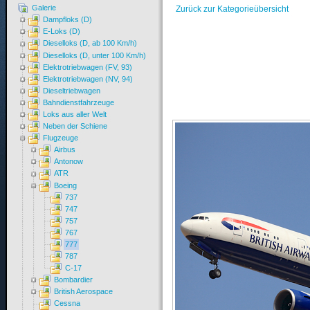
Galerie
Zurück zur Kategorieübersicht
Dampfloks (D)
E-Loks (D)
Dieselloks (D, ab 100 Km/h)
Dieselloks (D, unter 100 Km/h)
Elektrotriebwagen (FV, 93)
Elektrotriebwagen (NV, 94)
Dieseltriebwagen
Bahndienstfahrzeuge
Loks aus aller Welt
Neben der Schiene
Flugzeuge
Airbus
Antonow
ATR
Boeing
737
747
757
767
777
787
C-17
Bombardier
British Aerospace
Cessna