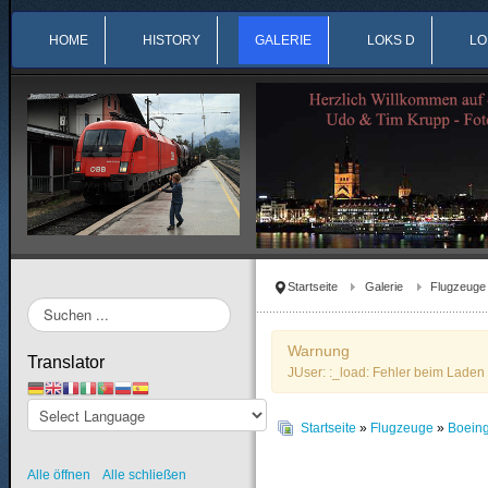
HOME
HISTORY
GALERIE
LOKS D
LO
Startseite
Galerie
Flugzeuge
Suchen
...
Warnung
Translator
JUser: :_load: Fehler beim Laden 
Startseite
»
Flugzeuge
»
Boein
Alle öffnen
Alle schließen