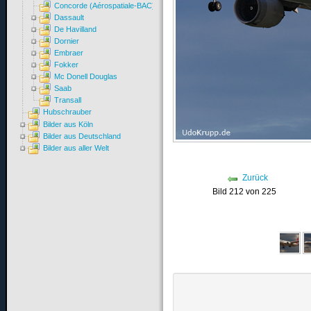
Concorde (Aérospatiale-BAC)
Dassault
De Havilland
Dornier
Embraer
Fokker
Mc Donell Douglas
Saab
Transall
Hubschrauber
Bilder aus Köln
Bilder aus Deutschland
Bilder aus aller Welt
Zurück
Bild 212 von 225