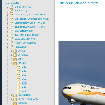
Galerie
Zurück zur Kategorieübersicht
Dampfloks (D)
E-Loks (D)
Dieselloks (D, ab 100 Km/h)
Dieselloks (D, unter 100 Km/h)
Elektrotriebwagen (FV, 93)
Elektrotriebwagen (NV, 94)
Dieseltriebwagen
Bahndienstfahrzeuge
Loks aus aller Welt
Neben der Schiene
Flugzeuge
Airbus
Antonow
ATR
Boeing
737
747
757
767
777
787
C-17
Bombardier
British Aerospace
Cessna