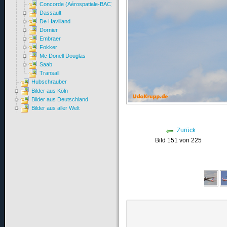
Concorde (Aérospatiale-BAC)
Dassault
De Havilland
Dornier
Embraer
Fokker
Mc Donell Douglas
Saab
Transall
Hubschrauber
Bilder aus Köln
Bilder aus Deutschland
Bilder aus aller Welt
Zurück
Bild 151 von 225