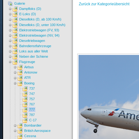
Galerie
Zurück zur Kategorieübersicht
Dampfloks (D)
E-Loks (D)
Dieselloks (D, ab 100 Km/h)
Dieselloks (D, unter 100 Km/h)
Elektrotriebwagen (FV, 93)
Elektrotriebwagen (NV, 94)
Dieseltriebwagen
Bahndienstfahrzeuge
Loks aus aller Welt
Neben der Schiene
Flugzeuge
Airbus
Antonow
ATR
Boeing
737
747
757
767
777
787
C-17
Bombardier
British Aerospace
Cessna