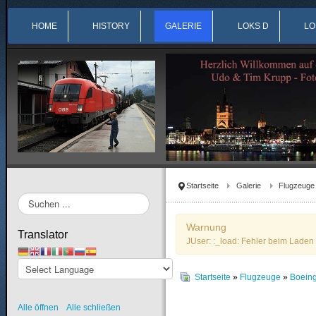
HOME
HISTORY
GALERIE
LOKS D
LO
Startseite
Galerie
Flugzeuge
Suchen
...
Warnung
Translator
JUser: :_load: Fehler beim Laden 
Startseite
»
Flugzeuge
»
Boein
Alle öffnen
Alle schließen