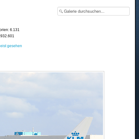
orien: 6.131
8.932.601
eist gesehen