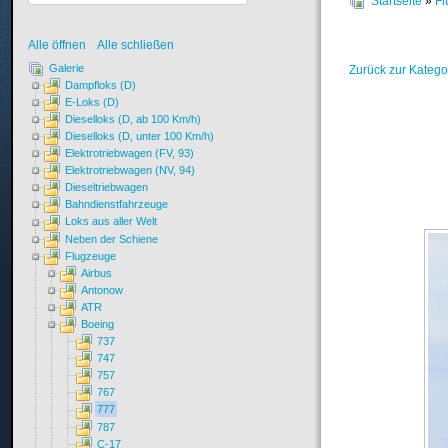
Startseite
»
Fl
Alle öffnen
Alle schließen
Galerie
Zurück zur Katego
Dampfloks (D)
E-Loks (D)
Dieselloks (D, ab 100 Km/h)
Dieselloks (D, unter 100 Km/h)
Elektrotriebwagen (FV, 93)
Elektrotriebwagen (NV, 94)
Dieseltriebwagen
Bahndienstfahrzeuge
Loks aus aller Welt
Neben der Schiene
Flugzeuge
Airbus
Antonow
ATR
Boeing
737
747
757
767
777
787
C-17