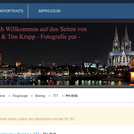
OKPORTRAITS
IMPRESSUM
erie
Flugzeuge
Boeing
777
PH-BVA
ehler beim Laden des Benutzers mit der ID: 62