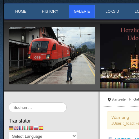
HOME
HISTORY
GALERIE
LOKS D
L
Startseite
Gal
Suchen
...
Warnung
Translator
JUser: :_load: F