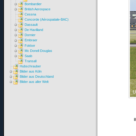
Bombardier
British Aerospace
Cessna
Concorde (Aérospatiale-BAC)
Dassault
De Havilland
Dornier
Embraer
Fokker
Mc Donell Douglas
Saab
Transall
Hubschrauber
Bilder aus Köln
Bilder aus Deutschland
Bilder aus aller Welt
B