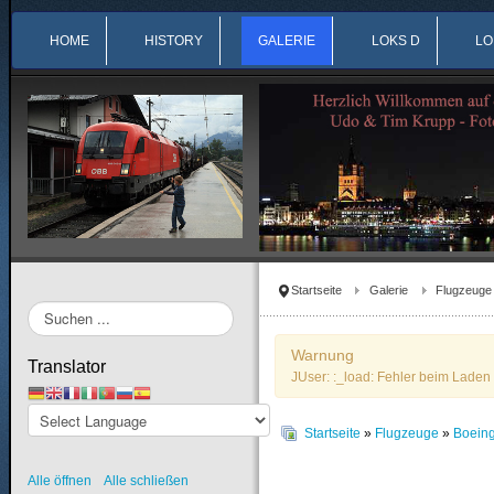
HOME
HISTORY
GALERIE
LOKS D
LO
Startseite
Galerie
Flugzeuge
Suchen
...
Warnung
Translator
JUser: :_load: Fehler beim Laden 
Startseite
»
Flugzeuge
»
Boein
Alle öffnen
Alle schließen