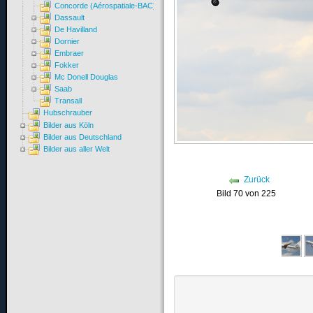
Concorde (Aérospatiale-BAC)
Dassault
De Havilland
Dornier
Embraer
Fokker
Mc Donell Douglas
Saab
Transall
Hubschrauber
Bilder aus Köln
Bilder aus Deutschland
Bilder aus aller Welt
Zurück
Bild 70 von 225