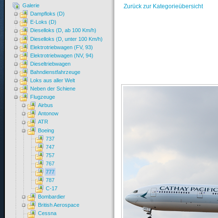
Galerie
Zurück zur Kategorieübersicht
Dampfloks (D)
E-Loks (D)
Dieselloks (D, ab 100 Km/h)
Dieselloks (D, unter 100 Km/h)
Elektrotriebwagen (FV, 93)
Elektrotriebwagen (NV, 94)
Dieseltriebwagen
Bahndienstfahrzeuge
Loks aus aller Welt
Neben der Schiene
Flugzeuge
Airbus
Antonow
ATR
Boeing
737
747
757
767
777
787
C-17
Bombardier
British Aerospace
Cessna