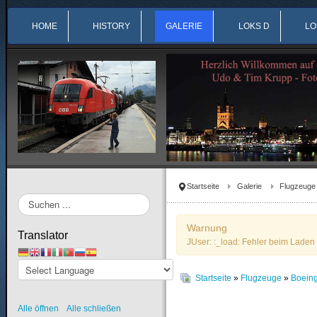
HOME
HISTORY
GALERIE
LOKS D
LO
Startseite
Galerie
Flugzeuge
Suchen
...
Warnung
Translator
JUser: :_load: Fehler beim Laden 
Startseite
»
Flugzeuge
»
Boein
Alle öffnen
Alle schließen