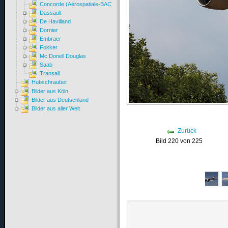
Concorde (Aérospatiale-BAC)
Dassault
De Havilland
Dornier
Embraer
Fokker
Mc Donell Douglas
Saab
Transall
Hubschrauber
Bilder aus Köln
Bilder aus Deutschland
Bilder aus aller Welt
Zurück
Bild 220 von 225