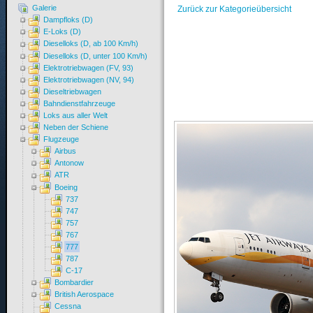
Galerie
Zurück zur Kategorieübersicht
Dampfloks (D)
E-Loks (D)
Dieselloks (D, ab 100 Km/h)
Dieselloks (D, unter 100 Km/h)
Elektrotriebwagen (FV, 93)
Elektrotriebwagen (NV, 94)
Dieseltriebwagen
Bahndienstfahrzeuge
Loks aus aller Welt
Neben der Schiene
Flugzeuge
Airbus
Antonow
ATR
Boeing
737
747
757
767
777
787
C-17
Bombardier
British Aerospace
Cessna