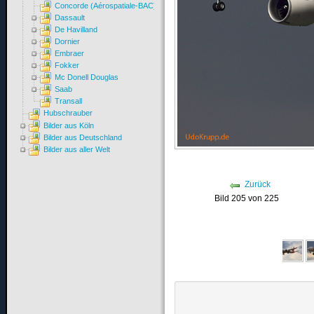
Concorde (Aérospatiale-BAC)
Dassault
De Havilland
Dornier
Embraer
Fokker
Mc Donell Douglas
Saab
Transall
Hubschrauber
Bilder aus Köln
Bilder aus Deutschland
Bilder aus aller Welt
Zurück
Bild 205 von 225