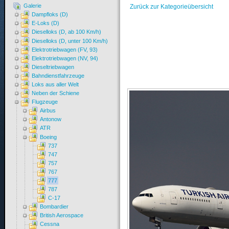
Galerie
Zurück zur Kategorieübersicht
Dampfloks (D)
E-Loks (D)
Dieselloks (D, ab 100 Km/h)
Dieselloks (D, unter 100 Km/h)
Elektrotriebwagen (FV, 93)
Elektrotriebwagen (NV, 94)
Dieseltriebwagen
Bahndienstfahrzeuge
Loks aus aller Welt
Neben der Schiene
Flugzeuge
Airbus
Antonow
ATR
Boeing
737
747
757
767
777
787
C-17
Bombardier
British Aerospace
Cessna