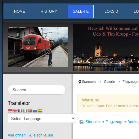
HOME
HISTORY
GALERIE
LOKS D
LO
Startseite
Galerie
Flugzeuge
Suchen
...
Warnung
Translator
JUser: :_load: Fehler beim Laden 
Startseite
»
Flugzeuge
»
Boein
Alle öffnen
Alle schließen