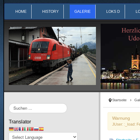
HOME
HISTORY
GALERIE
LOKS D
L
Startseite
Gal
Suchen
...
Warnung
Translator
JUser: :_load: F