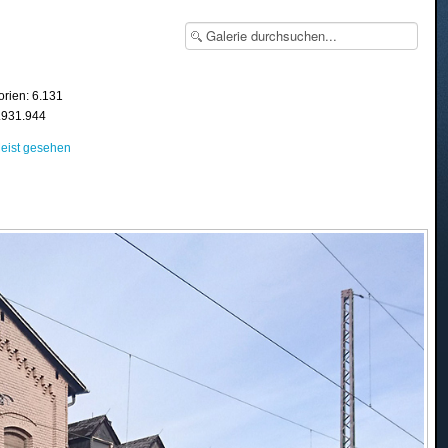
orien: 6.131
8.931.944
eist gesehen