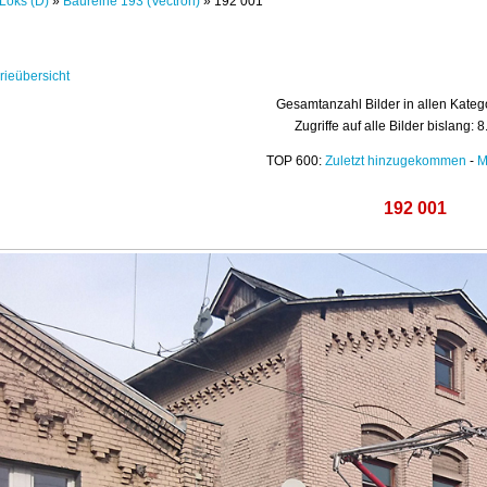
Loks (D)
»
Baureihe 193 (Vectron)
» 192 001
rieübersicht
Gesamtanzahl Bilder in allen Kateg
Zugriffe auf alle Bilder bislang: 
TOP 600:
Zuletzt hinzugekommen
-
M
192 001