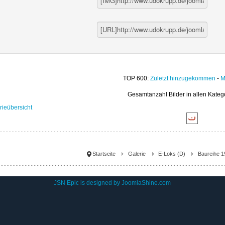
TOP 600:
Zuletzt hinzugekommen
-
M
Gesamtanzahl Bilder in allen Kateg
rieübersicht
Startseite
Galerie
E-Loks (D)
Baureihe 1
JSN Epic is designed by
JoomlaShine.com