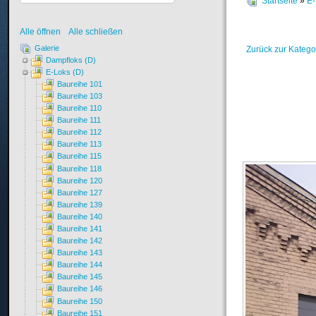
Startseite
»
E-
Alle öffnen
Alle schließen
Galerie
Zurück zur Katego
Dampfloks (D)
E-Loks (D)
Baureihe 101
Baureihe 103
Baureihe 110
Baureihe 111
Baureihe 112
Baureihe 113
Baureihe 115
Baureihe 118
Baureihe 120
Baureihe 127
Baureihe 139
Baureihe 140
Baureihe 141
Baureihe 142
Baureihe 143
Baureihe 144
Baureihe 145
Baureihe 146
Baureihe 150
Baureihe 151