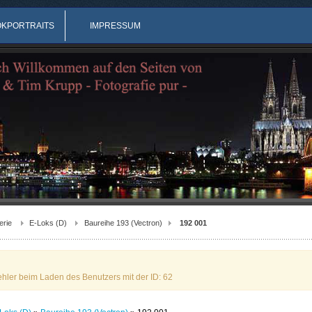
OKPORTRAITS
IMPRESSUM
erie
E-Loks (D)
Baureihe 193 (Vectron)
192 001
ehler beim Laden des Benutzers mit der ID: 62