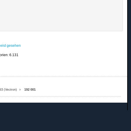
eist gesehen
orien: 6.131
93 (Vectron)
192 001