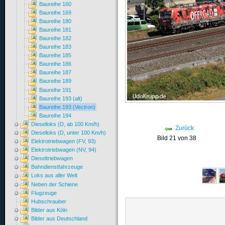
Baureihe 160
Baureihe 169
Baureihe 180
Baureihe 181
Baureihe 182
Baureihe 183
Baureihe 185
Baureihe 186
Baureihe 187
Baureihe 189
Baureihe 191
Baureihe 193 (alt)
Baureihe 193 (Vectron)
Baureihe 194
Dieselloks (D, ab 100 Km/h)
Zurück
Dieselloks (D, unter 100 Km/h)
Bild 21 von 38
Elektrotriebwagen (FV, 93)
Elektrotriebwagen (NV, 94)
Dieseltriebwagen
Bahndienstfahrzeuge
Loks aus aller Welt
Neben der Schiene
Flugzeuge
Hubschrauber
Bilder aus Köln
Bilder aus Deutschland