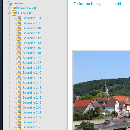
Galerie
Zurück zur Kategorieübersicht
Dampfloks (D)
E-Loks (D)
Baureihe 101
Baureihe 103
Baureihe 110
Baureihe 111
Baureihe 112
Baureihe 113
Baureihe 115
Baureihe 118
Baureihe 120
Baureihe 127
Baureihe 139
Baureihe 140
Baureihe 141
Baureihe 142
Baureihe 143
Baureihe 144
Baureihe 145
Baureihe 146
Baureihe 150
Baureihe 151
Baureihe 152
Baureihe 155
Baureihe 156