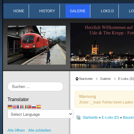
HOME
HISTORY
GALERIE
LOKS D
LO
Startseite
Galerie
E-Loks (D
Suchen
...
Warnung
Translator
JUser: :_load: Fehler beim Laden 
Startseite
»
E-Loks (D)
»
Baurei
Alle öffnen
Alle schließen