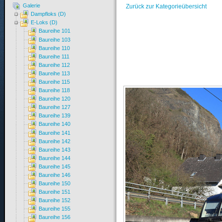
Galerie
Zurück zur Kategorieübersicht
Dampfloks (D)
E-Loks (D)
Baureihe 101
Baureihe 103
Baureihe 110
Baureihe 111
Baureihe 112
Baureihe 113
Baureihe 115
Baureihe 118
Baureihe 120
Baureihe 127
Baureihe 139
Baureihe 140
Baureihe 141
Baureihe 142
Baureihe 143
Baureihe 144
Baureihe 145
Baureihe 146
Baureihe 150
Baureihe 151
Baureihe 152
Baureihe 155
Baureihe 156