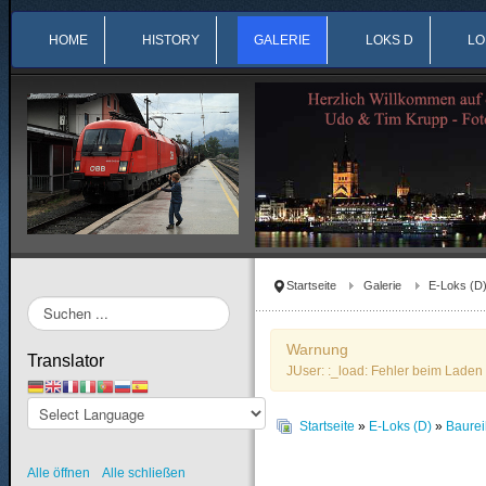
HOME
HISTORY
GALERIE
LOKS D
LO
Startseite
Galerie
E-Loks (D
Suchen
...
Warnung
Translator
JUser: :_load: Fehler beim Laden 
Startseite
»
E-Loks (D)
»
Baurei
Alle öffnen
Alle schließen