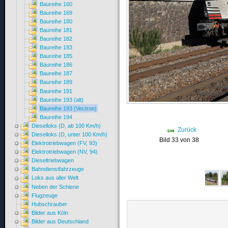
Baureihe 160
Baureihe 169
Baureihe 180
Baureihe 181
Baureihe 182
Baureihe 183
Baureihe 185
Baureihe 186
Baureihe 187
Baureihe 189
Baureihe 191
Baureihe 193 (alt)
Baureihe 193 (Vectron)
Baureihe 194
Dieselloks (D, ab 100 Km/h)
Zurück
Dieselloks (D, unter 100 Km/h)
Bild 33 von 38
Elektrotriebwagen (FV, 93)
Elektrotriebwagen (NV, 94)
Dieseltriebwagen
Bahndienstfahrzeuge
Loks aus aller Welt
Neben der Schiene
Flugzeuge
Hubschrauber
Bilder aus Köln
Bilder aus Deutschland