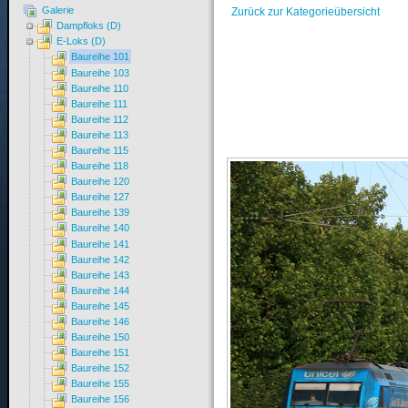
Galerie
Zurück zur Kategorieübersicht
Dampfloks (D)
E-Loks (D)
Baureihe 101
Baureihe 103
Baureihe 110
Baureihe 111
Baureihe 112
Baureihe 113
Baureihe 115
Baureihe 118
Baureihe 120
Baureihe 127
Baureihe 139
Baureihe 140
Baureihe 141
Baureihe 142
Baureihe 143
Baureihe 144
Baureihe 145
Baureihe 146
Baureihe 150
Baureihe 151
Baureihe 152
Baureihe 155
Baureihe 156