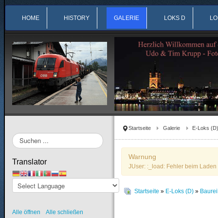
HOME
HISTORY
GALERIE
LOKS D
LO
Startseite
Galerie
E-Loks (D
Suchen
...
Warnung
Translator
JUser: :_load: Fehler beim Laden 
Startseite
»
E-Loks (D)
»
Baure
Alle öffnen
Alle schließen