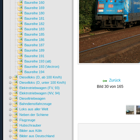
Baureihe 160
Baureihe 169
Baureihe 180
Baureihe 181
Baureihe 182
Baureihe 183
Baureihe 185
Baureihe 186
Baureihe 187
Baureihe 189
Baureihe 191
Baureihe 193 (alt)
Baureihe 193 (Vectron)
Baureihe 194
Dieselloks (D, ab 100 Km/h)
Zurück
Dieselloks (D, unter 100 Km/h)
Bild 30 von 165
Elektrotriebwagen (FV, 93)
Elektrotriebwagen (NV, 94)
Dieseltriebwagen
Bahndienstfahrzeuge
Loks aus aller Welt
Neben der Schiene
Flugzeuge
Hubschrauber
Bilder aus Köln
Bilder aus Deutschland