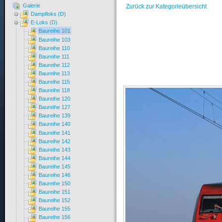
Galerie
Zurück zur Kategorieübersicht
Dampfloks (D)
E-Loks (D)
Baureihe 101
Baureihe 103
Baureihe 110
Baureihe 111
Baureihe 112
Baureihe 113
Baureihe 115
Baureihe 118
Baureihe 120
Baureihe 127
Baureihe 139
Baureihe 140
Baureihe 141
Baureihe 142
Baureihe 143
Baureihe 144
Baureihe 145
Baureihe 146
Baureihe 150
Baureihe 151
Baureihe 152
Baureihe 155
Baureihe 156