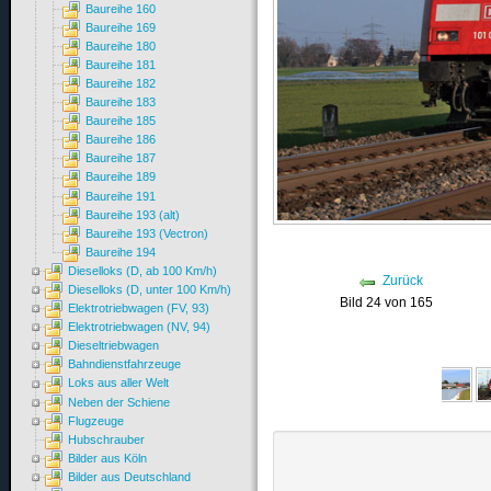
Baureihe 160
Baureihe 169
Baureihe 180
Baureihe 181
Baureihe 182
Baureihe 183
Baureihe 185
Baureihe 186
Baureihe 187
Baureihe 189
Baureihe 191
Baureihe 193 (alt)
Baureihe 193 (Vectron)
Baureihe 194
Dieselloks (D, ab 100 Km/h)
Zurück
Dieselloks (D, unter 100 Km/h)
Bild 24 von 165
Elektrotriebwagen (FV, 93)
Elektrotriebwagen (NV, 94)
Dieseltriebwagen
Bahndienstfahrzeuge
Loks aus aller Welt
Neben der Schiene
Flugzeuge
Hubschrauber
Bilder aus Köln
Bilder aus Deutschland