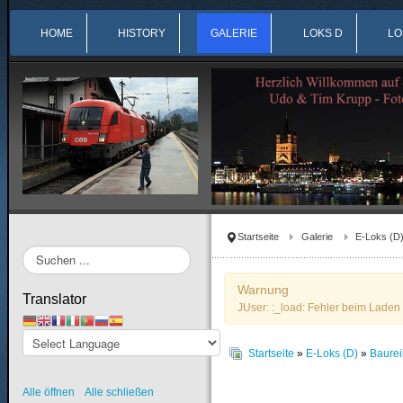
HOME
HISTORY
GALERIE
LOKS D
LO
Startseite
Galerie
E-Loks (D
Suchen
...
Warnung
Translator
JUser: :_load: Fehler beim Laden 
Startseite
»
E-Loks (D)
»
Baure
Alle öffnen
Alle schließen