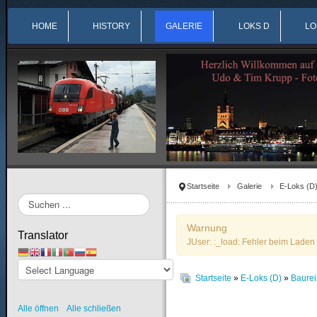
HOME
HISTORY
GALERIE
LOKS D
LO
Startseite
Galerie
E-Loks (D
Suchen
...
Warnung
Translator
JUser: :_load: Fehler beim Laden 
Startseite
»
E-Loks (D)
»
Baure
Alle öffnen
Alle schließen