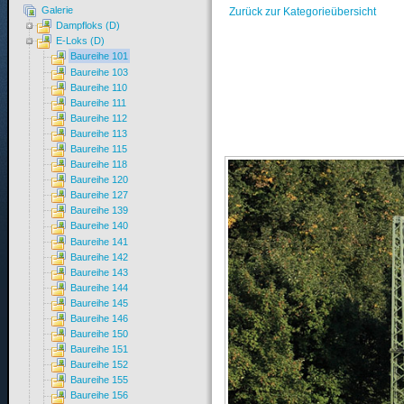
Galerie
Zurück zur Kategorieübersicht
Dampfloks (D)
E-Loks (D)
Baureihe 101
Baureihe 103
Baureihe 110
Baureihe 111
Baureihe 112
Baureihe 113
Baureihe 115
Baureihe 118
Baureihe 120
Baureihe 127
Baureihe 139
Baureihe 140
Baureihe 141
Baureihe 142
Baureihe 143
Baureihe 144
Baureihe 145
Baureihe 146
Baureihe 150
Baureihe 151
Baureihe 152
Baureihe 155
Baureihe 156