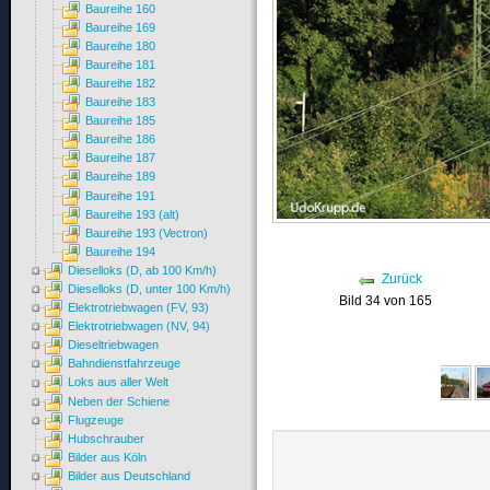
Baureihe 160
Baureihe 169
Baureihe 180
Baureihe 181
Baureihe 182
Baureihe 183
Baureihe 185
Baureihe 186
Baureihe 187
Baureihe 189
Baureihe 191
Baureihe 193 (alt)
Baureihe 193 (Vectron)
Baureihe 194
Dieselloks (D, ab 100 Km/h)
Zurück
Dieselloks (D, unter 100 Km/h)
Bild 34 von 165
Elektrotriebwagen (FV, 93)
Elektrotriebwagen (NV, 94)
Dieseltriebwagen
Bahndienstfahrzeuge
Loks aus aller Welt
Neben der Schiene
Flugzeuge
Hubschrauber
Bilder aus Köln
Bilder aus Deutschland