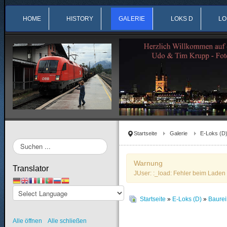
HOME
HISTORY
GALERIE
LOKS D
LO
Startseite
Galerie
E-Loks (D
Suchen
...
Warnung
Translator
JUser: :_load: Fehler beim Laden 
Startseite
»
E-Loks (D)
»
Baure
Alle öffnen
Alle schließen