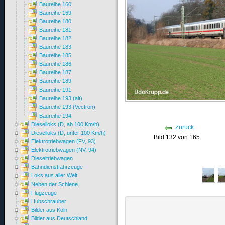
Baureihe 160
Baureihe 169
Baureihe 180
Baureihe 181
Baureihe 182
Baureihe 183
Baureihe 185
Baureihe 186
Baureihe 187
Baureihe 189
Baureihe 191
Baureihe 193 (alt)
Baureihe 193 (Vectron)
Baureihe 194
Dieselloks (D, ab 100 Km/h)
Zurück
Dieselloks (D, unter 100 Km/h)
Bild 132 von 165
Elektrotriebwagen (FV, 93)
Elektrotriebwagen (NV, 94)
Dieseltriebwagen
Bahndienstfahrzeuge
Loks aus aller Welt
Neben der Schiene
Flugzeuge
Hubschrauber
Bilder aus Köln
Bilder aus Deutschland