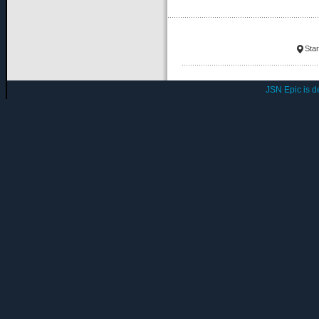
Star
JSN Epic is 