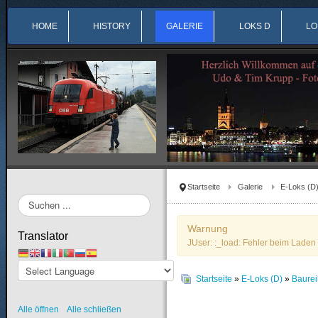
HOME
HISTORY
GALERIE
LOKS D
LO
Startseite
Galerie
E-Loks (D
Suchen
...
Warnung
Translator
JUser: :_load: Fehler beim Laden 
Startseite
»
E-Loks (D)
»
Baure
Alle öffnen
Alle schließen