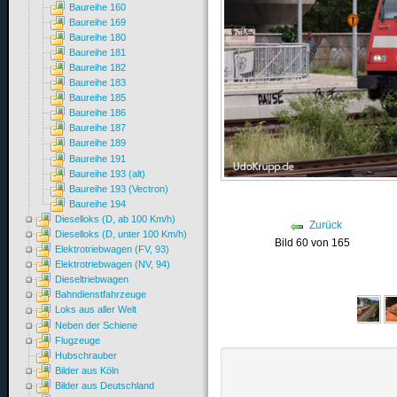
Baureihe 160
Baureihe 169
Baureihe 180
Baureihe 181
Baureihe 182
Baureihe 183
Baureihe 185
Baureihe 186
Baureihe 187
Baureihe 189
Baureihe 191
Baureihe 193 (alt)
Baureihe 193 (Vectron)
Baureihe 194
Dieselloks (D, ab 100 Km/h)
Zurück
Dieselloks (D, unter 100 Km/h)
Bild 60 von 165
Elektrotriebwagen (FV, 93)
Elektrotriebwagen (NV, 94)
Dieseltriebwagen
Bahndienstfahrzeuge
Loks aus aller Welt
Neben der Schiene
Flugzeuge
Hubschrauber
Bilder aus Köln
Bilder aus Deutschland