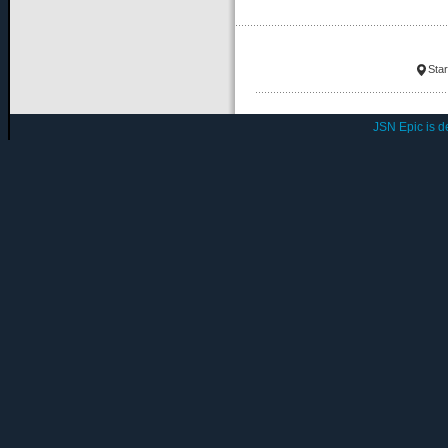
Star
JSN Epic is 