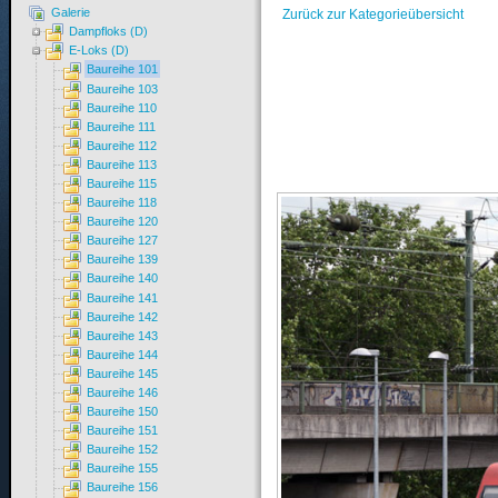
Galerie
Zurück zur Kategorieübersicht
Dampfloks (D)
E-Loks (D)
Baureihe 101
Baureihe 103
Baureihe 110
Baureihe 111
Baureihe 112
Baureihe 113
Baureihe 115
Baureihe 118
Baureihe 120
Baureihe 127
Baureihe 139
Baureihe 140
Baureihe 141
Baureihe 142
Baureihe 143
Baureihe 144
Baureihe 145
Baureihe 146
Baureihe 150
Baureihe 151
Baureihe 152
Baureihe 155
Baureihe 156