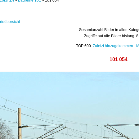
Loks (D)
»
Baureihe 101
» 101 054
rieübersicht
Gesamtanzahl Bilder in allen Kateg
Zugriffe auf alle Bilder bislang: 
TOP 600:
Zuletzt hinzugekommen
-
M
101 054