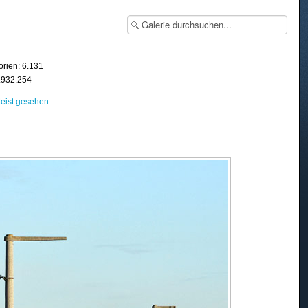
orien: 6.131
8.932.254
eist gesehen