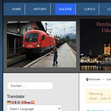
HOME
HISTORY
GALERIE
LOKS D
L
Startseite
Gal
Suchen
...
Warnung
Translator
JUser: :_load: F