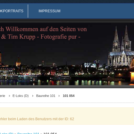
OKPORTRAITS
IMPRESSUM
erie
E-Loks (D)
Baureihe 101
101 054
ehler beim Laden des Benutzers mit der ID: 62