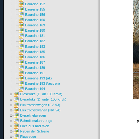
Baureihe 152
Baureihe 155
Baureihe 156
Baureihe 160
Baureihe 169
Baureihe 180
Baureihe 181
Baureihe 182
Baureihe 183
Baureihe 185
Baureihe 186
Baureihe 187
Baureihe 189
Baureihe 191
Baureihe 193 (alt)
Baureihe 193 (Vectron)
Baureihe 194
Dieselloks (D, ab 100 Km/h)
Dieselloks (D, unter 100 Km/h)
Elektrotriebwagen (FV, 93)
Elektrotriebwagen (NV, 94)
Dieseltriebwagen
Bahndienstfahrzeuge
B
Loks aus aller Welt
Neben der Schiene
Flugzeuge