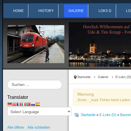
HOME
HISTORY
GALERIE
LOKS D
LO
Startseite
Galerie
E-Loks (D
Suchen
...
Warnung
Translator
JUser: :_load: Fehler beim Laden 
Startseite
»
E-Loks (D)
»
Baure
Alle öffnen
Alle schließen