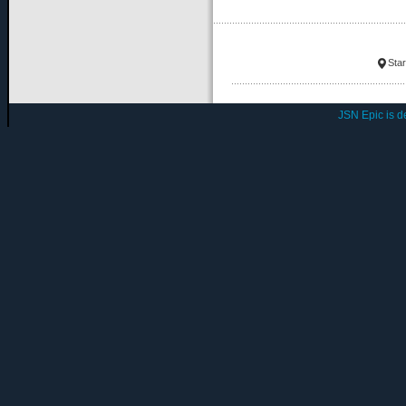
Star
JSN Epic is 