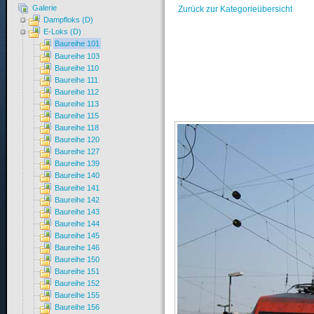
Galerie
Zurück zur Kategorieübersicht
Dampfloks (D)
E-Loks (D)
Baureihe 101
Baureihe 103
Baureihe 110
Baureihe 111
Baureihe 112
Baureihe 113
Baureihe 115
Baureihe 118
Baureihe 120
Baureihe 127
Baureihe 139
Baureihe 140
Baureihe 141
Baureihe 142
Baureihe 143
Baureihe 144
Baureihe 145
Baureihe 146
Baureihe 150
Baureihe 151
Baureihe 152
Baureihe 155
Baureihe 156