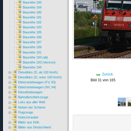
Baureihe 160
Baureihe 169
Baureihe 180
Baureihe 181
Baureihe 182
Baureihe 183
Baureihe 185
Baureihe 186
Baureihe 187
Baureihe 189
Baureihe 191
Baureihe 193 (alt)
Baureihe 193 (Vectron)
Baureihe 194
Dieselloks (D, ab 100 Km/h)
Zurück
Dieselloks (D, unter 100 Km/h)
Bild 31 von 165
Elektrotriebwagen (FV, 93)
Elektrotriebwagen (NV, 94)
Dieseltriebwagen
Bahndienstfahrzeuge
Loks aus aller Welt
Neben der Schiene
Flugzeuge
Hubschrauber
Bilder aus Köln
Bilder aus Deutschland