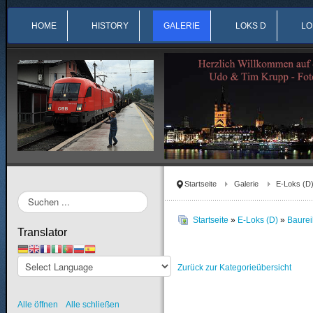
HOME
HISTORY
GALERIE
LOKS D
LO
Startseite
Galerie
E-Loks (D
Suchen
...
Startseite
»
E-Loks (D)
»
Baure
Translator
Zurück zur Kategorieübersicht
Alle öffnen
Alle schließen