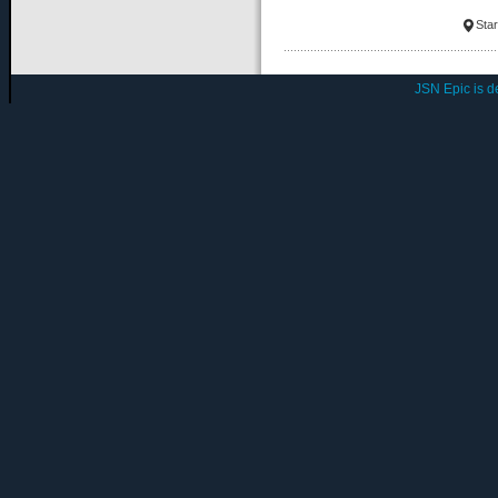
Star
JSN Epic is 