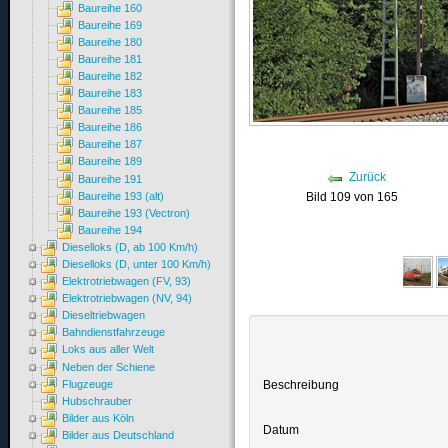
Baureihe 160
Baureihe 169
Baureihe 180
Baureihe 181
Baureihe 182
Baureihe 183
Baureihe 185
Baureihe 186
Baureihe 187
Baureihe 189
Zurück
Baureihe 191
Baureihe 193 (alt)
Bild 109 von 165
Baureihe 193 (Vectron)
Baureihe 194
Dieselloks (D, ab 100 Km/h)
Dieselloks (D, unter 100 Km/h)
Elektrotriebwagen (FV, 93)
Elektrotriebwagen (NV, 94)
Dieseltriebwagen
Bahndienstfahrzeuge
Loks aus aller Welt
Neben der Schiene
Beschreibung
Flugzeuge
Hubschrauber
Bilder aus Köln
Datum
Bilder aus Deutschland