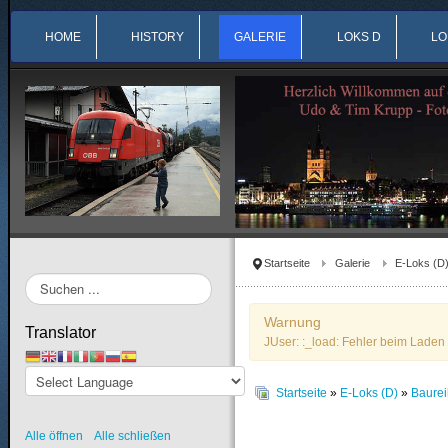
HOME
HISTORY
GALERIE
LOKS D
LO
Startseite
Galerie
E-Loks (D
Suchen
...
Warnung
Translator
JUser: :_load: Fehler beim Laden 
Startseite
»
E-Loks (D)
»
Baure
Alle öffnen
Alle schließen