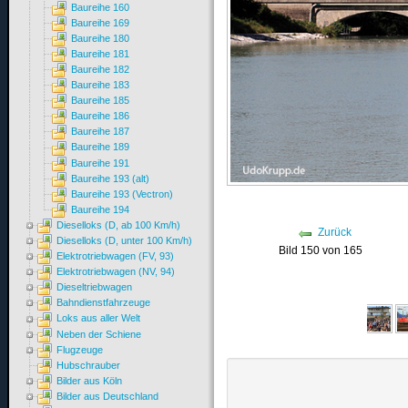
Baureihe 160
Baureihe 169
Baureihe 180
Baureihe 181
Baureihe 182
Baureihe 183
Baureihe 185
Baureihe 186
Baureihe 187
Baureihe 189
Baureihe 191
Baureihe 193 (alt)
Baureihe 193 (Vectron)
Baureihe 194
Dieselloks (D, ab 100 Km/h)
Zurück
Dieselloks (D, unter 100 Km/h)
Bild 150 von 165
Elektrotriebwagen (FV, 93)
Elektrotriebwagen (NV, 94)
Dieseltriebwagen
Bahndienstfahrzeuge
Loks aus aller Welt
Neben der Schiene
Flugzeuge
Hubschrauber
Bilder aus Köln
Bilder aus Deutschland