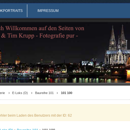
OKPORTRAITS
IMPRESSUM
erie
E-Loks (D)
Baureihe 101
101 100
ehler beim Laden des Benutzers mit der ID: 62