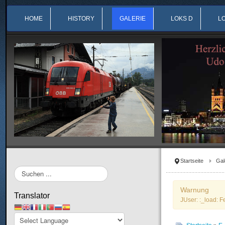
HOME
HISTORY
GALERIE
LOKS D
L
Startseite
Gal
Suchen
...
Warnung
Translator
JUser: :_load: F