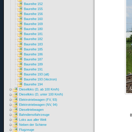
Baureihe 152
Baureihe 155
Baureihe 156
Baureihe 160
Baureihe 169
Baureihe 180
Baureihe 181
Baureihe 182
Baureihe 183
Baureihe 185
Baureihe 186
Baureihe 187
Baureihe 189
Baureihe 191
Baureihe 193 (alt)
Baureihe 193 (Vectron)
Baureihe 194
Dieselloks (D, ab 100 Km/h)
Dieselloks (D, unter 100 Km/h)
Elektrotriebwagen (FV, 93)
Elektrotriebwagen (NV, 94)
Dieseltriebwagen
Bahndienstfahrzeuge
B
Loks aus aller Welt
Neben der Schiene
Flugzeuge