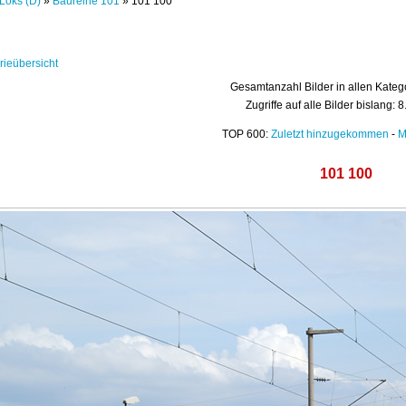
Loks (D)
»
Baureihe 101
» 101 100
rieübersicht
Gesamtanzahl Bilder in allen Kateg
Zugriffe auf alle Bilder bislang: 
TOP 600:
Zuletzt hinzugekommen
-
M
101 100