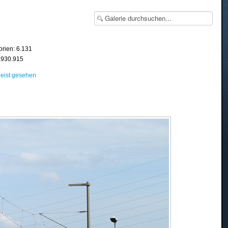
orien: 6.131
8.930.915
eist gesehen