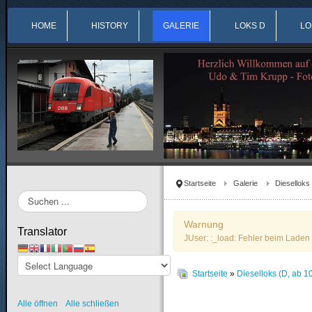
HOME
HISTORY
GALERIE
LOKS D
LO
Startseite
Galerie
Dieselloks
Suchen
...
Warnung
Translator
JUser: :_load: Fehler beim Laden 
Startseite
»
Dieselloks (D, ab 1
Alle öffnen
Alle schließen