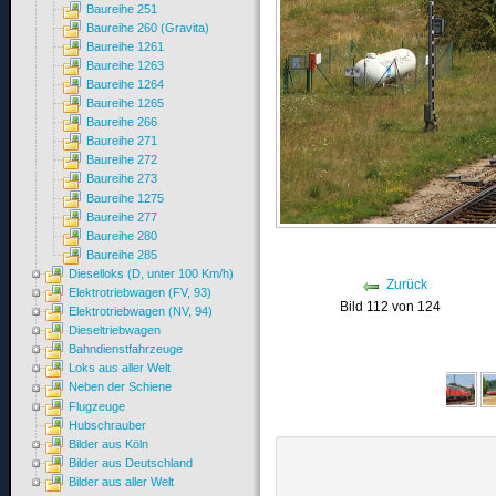
Baureihe 251
Baureihe 260 (Gravita)
Baureihe 1261
Baureihe 1263
Baureihe 1264
Baureihe 1265
Baureihe 266
Baureihe 271
Baureihe 272
Baureihe 273
Baureihe 1275
Baureihe 277
Baureihe 280
Baureihe 285
Dieselloks (D, unter 100 Km/h)
Zurück
Elektrotriebwagen (FV, 93)
Bild 112 von 124
Elektrotriebwagen (NV, 94)
Dieseltriebwagen
Bahndienstfahrzeuge
Loks aus aller Welt
Neben der Schiene
Flugzeuge
Hubschrauber
Bilder aus Köln
Bilder aus Deutschland
Bilder aus aller Welt