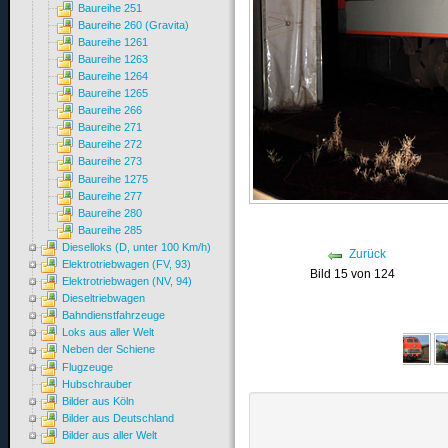
Baureihe 251
Baureihe 260 (Gravita)
Baureihe 1261
Baureihe 1263
Baureihe 1264
Baureihe 1265
Baureihe 266
Baureihe 271
Baureihe 272
Baureihe 273
Baureihe 1275
Baureihe 277
Baureihe 280
Baureihe 285
Dieselloks (D, unter 100 Km/h)
Zurück
Elektrotriebwagen (FV, 93)
Bild 15 von 124
Elektrotriebwagen (NV, 94)
Dieseltriebwagen
Bahndienstfahrzeuge
Loks aus aller Welt
Neben der Schiene
Flugzeuge
Hubschrauber
Bilder aus Köln
Bilder aus Deutschland
Bilder aus aller Welt