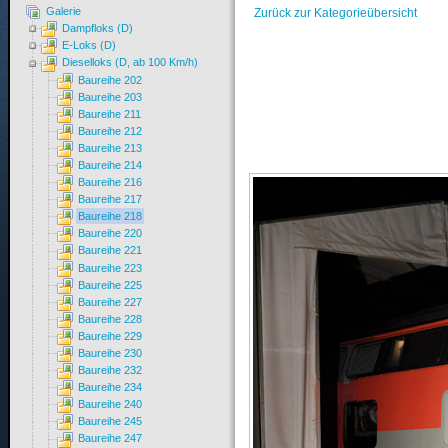
Galerie
Zurück zur Kategorieübersicht
Dampfloks (D)
E-Loks (D)
Dieselloks (D, ab 100 Km/h)
Baureihe 202
Baureihe 203
Baureihe 211
Baureihe 212
Baureihe 213
Baureihe 214
Baureihe 216
Baureihe 217
Baureihe 218
Baureihe 220
Baureihe 221
Baureihe 223
Baureihe 225
Baureihe 227
Baureihe 228
Baureihe 229
Baureihe 230
Baureihe 232
Baureihe 234
Baureihe 240
Baureihe 245
Baureihe 247