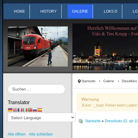
HOME
HISTORY
GALERIE
LOKS D
LO
Startseite
Galerie
Dieselloks
Suchen
...
Warnung
Translator
JUser: :_load: Fehler beim Laden 
Startseite
»
Dieselloks (D, ab 1
Alle öffnen
Alle schließen