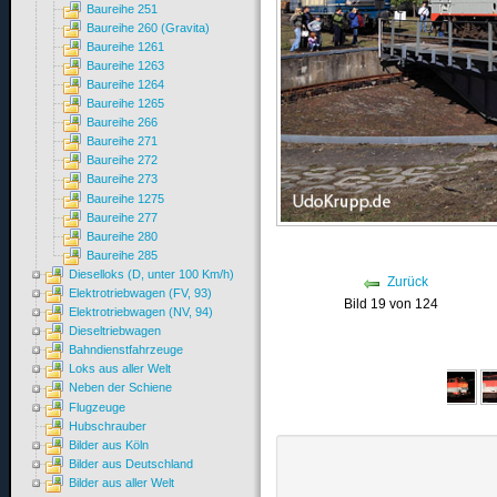
Baureihe 251
Baureihe 260 (Gravita)
Baureihe 1261
Baureihe 1263
Baureihe 1264
Baureihe 1265
Baureihe 266
Baureihe 271
Baureihe 272
Baureihe 273
Baureihe 1275
Baureihe 277
Baureihe 280
Baureihe 285
Dieselloks (D, unter 100 Km/h)
Zurück
Elektrotriebwagen (FV, 93)
Bild 19 von 124
Elektrotriebwagen (NV, 94)
Dieseltriebwagen
Bahndienstfahrzeuge
Loks aus aller Welt
Neben der Schiene
Flugzeuge
Hubschrauber
Bilder aus Köln
Bilder aus Deutschland
Bilder aus aller Welt