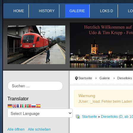
HOME
HISTORY
GALERIE
LOKS D
LO
Startseite
Galerie
Dieselloks
Suchen
...
Warnung
Translator
JUser: :_load: Fehler beim Laden 
Startseite
»
Dieselloks (D, ab 1
Alle öffnen
Alle schließen