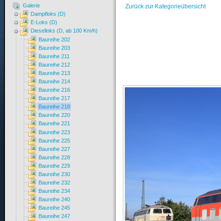
Galerie
Zurück zur Kategorieübersicht
Dampfloks (D)
E-Loks (D)
Dieselloks (D, ab 100 Km/h)
Baureihe 202
Baureihe 203
Baureihe 211
Baureihe 212
Baureihe 213
Baureihe 214
Baureihe 216
Baureihe 217
Baureihe 218
Baureihe 220
Baureihe 221
Baureihe 223
Baureihe 225
Baureihe 227
Baureihe 228
Baureihe 229
Baureihe 230
Baureihe 232
Baureihe 234
Baureihe 240
Baureihe 245
Baureihe 247