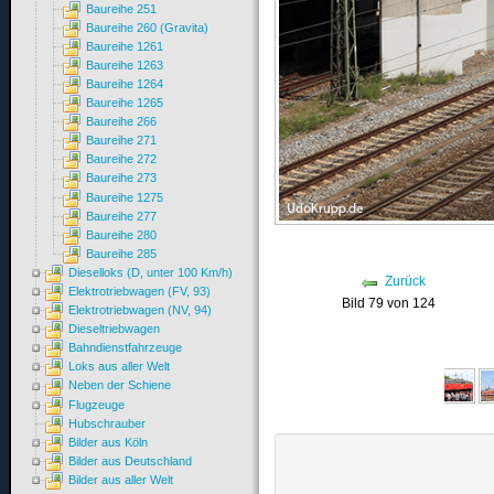
Baureihe 251
Baureihe 260 (Gravita)
Baureihe 1261
Baureihe 1263
Baureihe 1264
Baureihe 1265
Baureihe 266
Baureihe 271
Baureihe 272
Baureihe 273
Baureihe 1275
Baureihe 277
Baureihe 280
Baureihe 285
Dieselloks (D, unter 100 Km/h)
Zurück
Elektrotriebwagen (FV, 93)
Bild 79 von 124
Elektrotriebwagen (NV, 94)
Dieseltriebwagen
Bahndienstfahrzeuge
Loks aus aller Welt
Neben der Schiene
Flugzeuge
Hubschrauber
Bilder aus Köln
Bilder aus Deutschland
Bilder aus aller Welt