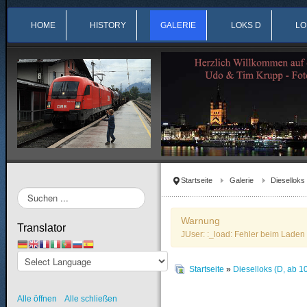
HOME
HISTORY
GALERIE
LOKS D
LO
Startseite
Galerie
Dieselloks
Suchen
...
Warnung
Translator
JUser: :_load: Fehler beim Laden 
Startseite
»
Dieselloks (D, ab 1
Alle öffnen
Alle schließen