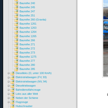
Baureihe 240
Baureihe 245
Baureihe 247
Baureihe 251
Baureihe 260 (Gravita)
Baureihe 1261
Baureihe 1263
Baureihe 1264
Baureihe 1265
Baureihe 266
Baureihe 271
Baureihe 272
Baureihe 273
Baureihe 1275
Baureihe 277
Baureihe 280
Baureihe 285
Dieselloks (D, unter 100 Km/h)
Elektrotriebwagen (FV, 93)
Elektrotriebwagen (NV, 94)
Dieseltriebwagen
Bahndienstfahrzeuge
Loks aus aller Welt
Neben der Schiene
Flugzeuge
Hubschrauber