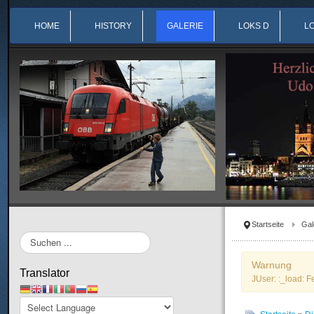
HOME
HISTORY
GALERIE
LOKS D
L
Startseite
Gal
Suchen
...
Warnung
Translator
JUser: :_load: F