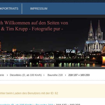
OKPORTRAITS
IMPRESSUM
erie
Dieselloks (D, ab 100 Km/h)
Baureihe 218
218 137 + 103 233
ehler beim Laden des Benutzers mit der ID: 62