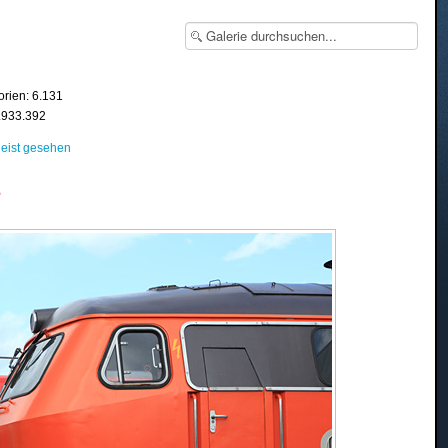
orien: 6.131
8.933.392
eist gesehen
3