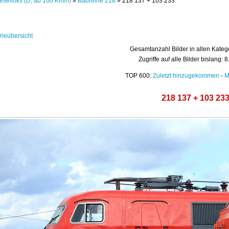
eselloks (D, ab 100 Km/h)
»
Baureihe 218
» 218 137 + 103 233
rieübersicht
Gesamtanzahl Bilder in allen Kateg
Zugriffe auf alle Bilder bislang: 
TOP 600:
Zuletzt hinzugekommen
-
M
218 137 + 103 23