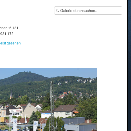
orien: 6.131
8.931.172
eist gesehen