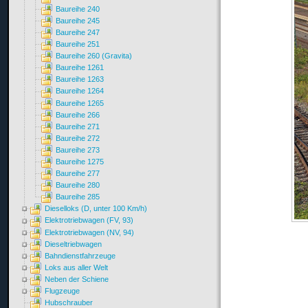
Baureihe 240
Baureihe 245
Baureihe 247
Baureihe 251
Baureihe 260 (Gravita)
Baureihe 1261
Baureihe 1263
Baureihe 1264
Baureihe 1265
Baureihe 266
Baureihe 271
Baureihe 272
Baureihe 273
Baureihe 1275
Baureihe 277
Baureihe 280
Baureihe 285
Dieselloks (D, unter 100 Km/h)
Elektrotriebwagen (FV, 93)
Elektrotriebwagen (NV, 94)
Dieseltriebwagen
Bahndienstfahrzeuge
Loks aus aller Welt
Neben der Schiene
Flugzeuge
Hubschrauber