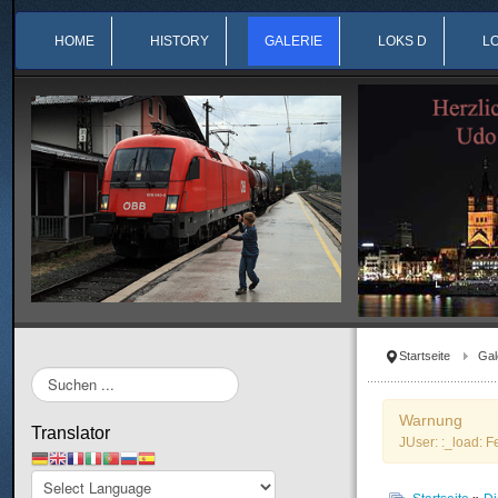
HOME
HISTORY
GALERIE
LOKS D
L
Startseite
Gal
Suchen
...
Warnung
Translator
JUser: :_load: F