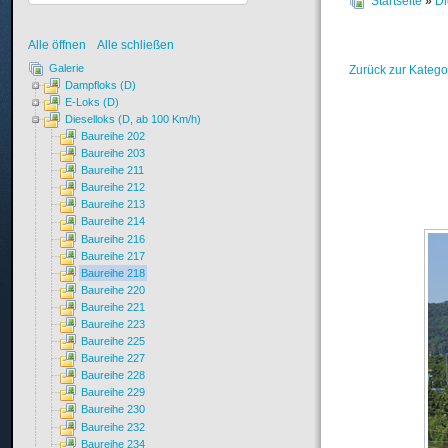
Startseite
»
Di
Alle öffnen
Alle schließen
Galerie
Zurück zur Katego
Dampfloks (D)
E-Loks (D)
Dieselloks (D, ab 100 Km/h)
Baureihe 202
Baureihe 203
Baureihe 211
Baureihe 212
Baureihe 213
Baureihe 214
Baureihe 216
Baureihe 217
Baureihe 218
Baureihe 220
Baureihe 221
Baureihe 223
Baureihe 225
Baureihe 227
Baureihe 228
Baureihe 229
Baureihe 230
Baureihe 232
Baureihe 234