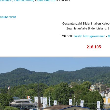
eselloks (D, ab 100 Km/h)
»
Baureihe 218
» 218 105
rieübersicht
Gesamtanzahl Bilder in allen Kateg
Zugriffe auf alle Bilder bislang: 
TOP 600:
Zuletzt hinzugekommen
-
M
218 105